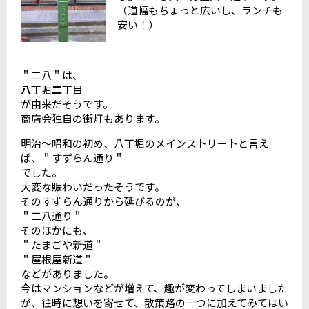
（道幅もちょっと広いし、ランチも
安い！）
＂二八＂は、
八
丁堀
二
丁目
が由来だそうです。
商店会独自の街灯もあります。
明治〜昭和の初め、八丁堀のメインストリートと言え
ば、＂すずらん通り＂
でした。
大変な賑わいだったそうです。
そのすずらん通りから延びるのが、
＂二八通り＂
そのほかにも、
＂たまごや新道＂
＂屋根屋新道＂
などがありました。
今はマンションなどが増えて、趣が変わってしまいました
が、往時に想いを寄せて、散策路の一つに加えてみてはい