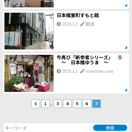
日本橋室町すもと館
2020.1.1
銀造
今再び「新参者シリーズ」 ⑤
～ 日本橋ゆうま ～
2020.1.1
rosemary sea
...
1
3
4
5
6
7