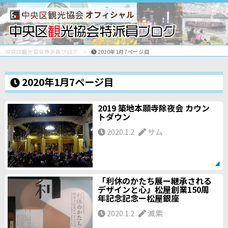
オフィシャル
中央区観光協会特派員ブログ
2020年1月7ページ目
2020年1月7ページ目
2019 築地本願寺除夜会 カウン
トダウン
2020.1.2
サム
「利休のかたち展ー継承される
デザインと心」松屋創業150周
年記念記念ー松屋銀座
2020.1.2
滅紫