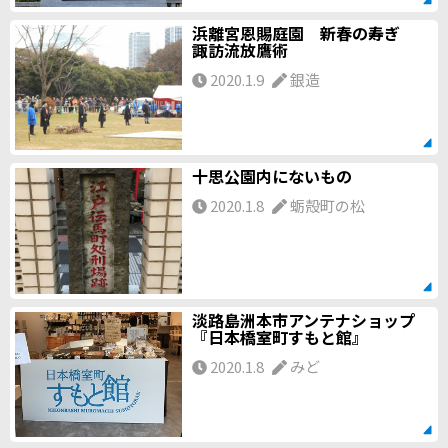
浜離宮恩賜庭園 新春の寿ぎ
諏訪流放鷹術
2020.1.9
銀造
十思公園内にないもの
2020.1.8
蛎殻町の松
淡路島洲本市アンテナショップ
『日本橋室町すもと館』
2020.1.8
みど