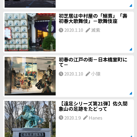
初芝居は中村屋の「鰯賣」「壽
初春大歌舞伎」－歌舞伎座
2020.1.10
滅紫
初春の江戸の街－日本橋室町に
て－
2020.1.10
小猿
【遠足シリーズ第21弾】佐久間
象山の足跡をたどって
2020.1.9
Hanes