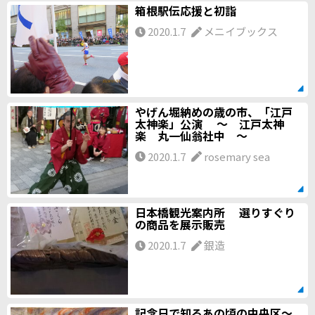
箱根駅伝応援と初詣
2020.1.7
メニイブックス
やげん堀納めの歳の市、「江戸
太神楽」公演 ～ 江戸太神
楽 丸一仙翁社中 ～
2020.1.7
rosemary sea
日本橋観光案内所 選りすぐり
の商品を展示販売
2020.1.7
銀造
記念日で知るあの頃の中央区～