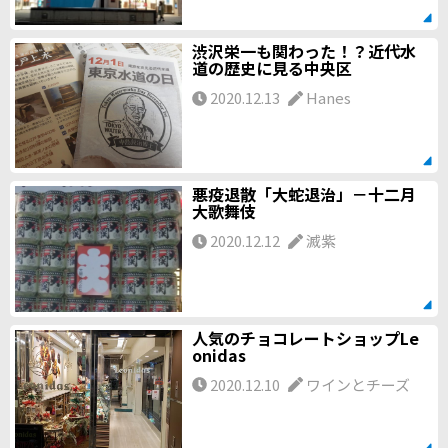
渋沢栄一も関わった！？近代水
道の歴史に見る中央区
2020.12.13
Hanes
悪疫退散「大蛇退治」－十二月
大歌舞伎
2020.12.12
滅紫
人気のチョコレートショップLe
onidas
2020.12.10
ワインとチーズ