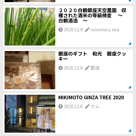
２０２０白鶴銀座天空農園 収
穫された酒米の等級検査 ～
白鶴酒造 ～
2020.12.9
rosemary sea
銀座のギフト 和光 銀座クッ
キー
2020.12.8
銀造
MIKIMOTO GINZA TREE 2020
2020.12.6
サム