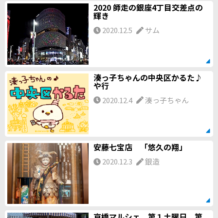
2020 師走の銀座4丁目交差点の
輝き
2020.12.5
サム
湊っ子ちゃんの中央区かるた♪
や行
2020.12.4
湊っ子ちゃん
安藤七宝店 「悠久の翔」
2020.12.3
銀造
京橋マルシェ 第１土曜日、第