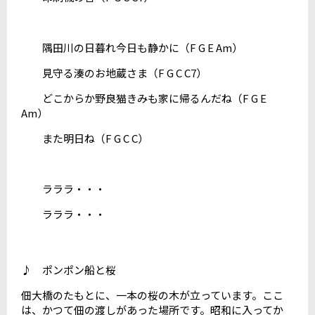
隅田川の日暮れ今日も静かに（F G E Am）
見守る湊のお地蔵さま（F G C C7）
どこからか野良猫きみも家に帰るんだね（F G E
Am）
また明日ね（F G C C）
ラララ・・・
ラララ・・・
♪ ポンポン船と桜
佃大橋のたもとに、一本の桜の木が立っています。ここ
は、かつて佃の渡しがあった場所です。昭和に入ってか