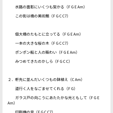
水路の面影にいくつも架かる（F G E Am）
この街は橋の美術館（F G C C7）
佃大橋のたもとに立ってる（F G E Am）
一本の大きな桜の木（F G C C7）
ポンポン船と人の賑わい（F G E Am）
みつめてきたのかしら（F G C C）
２．軒先に並んだいくつもの鉢植え（C Am）
道行く人をなごませてくれる（F G）
ガラス戸の向こうにあたたかな光ともして（F G E
Am）
印刷機の音（F G C C7）