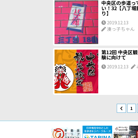
中央区の歩道っ
い！32【八丁堀
り】
2019.12.13
湊っ子ちゃん
第12回 中央区
験に向けて
2019.12.13
1