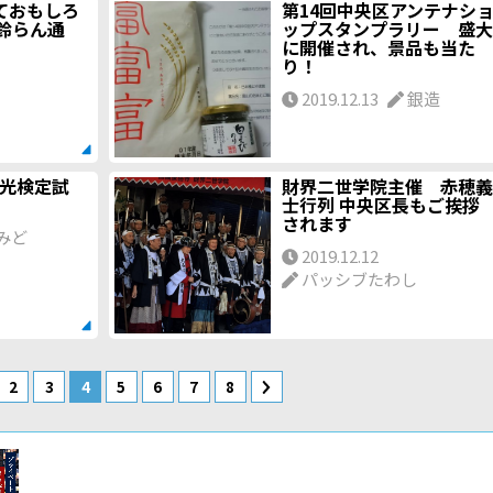
ておもしろ
第14回中央区アンテナシ
鈴らん通
ップスタンプラリー 盛大
に開催され、景品も当た
り！
2019.12.13
銀造
観光検定試
財界二世学院主催 赤穂義
士行列 中央区長もご挨拶
されます
みど
2019.12.12
パッシブたわし
2
3
4
5
6
7
8