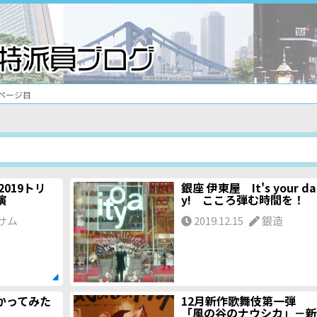
4ページ目
019トリ
銀座 伊東屋 It's your da
演
y! こころ弾む時間を！
サム
2019.12.15
銀造
かってみた
12月新作歌舞伎第一弾
「風の谷のナウシカ」－新