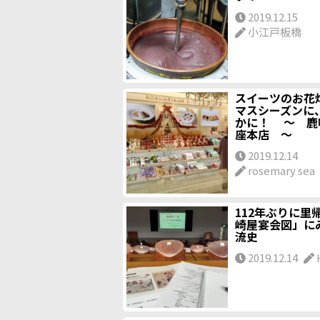
2019.12.15
小江戸板橋
スイーツのお花
マスシーズンに
かに！ ～ 鹿
座本店 ～
2019.12.14
rosemary sea
112年ぶりに里
崎屋宴会図」に
流史
2019.12.14