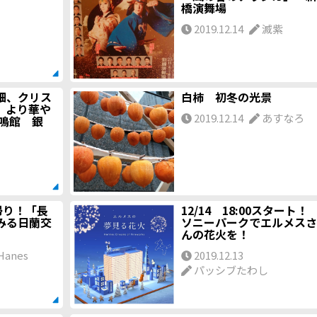
橋演舞場
2019.12.14
滅紫
畑、クリス
白柿 初冬の光景
、より華や
2019.12.14
あすなろ
鳴館 銀
帰り！「長
12/14 18:00スタート！
みる日蘭交
ソニーパークでエルメスさ
んの花火を！
Hanes
2019.12.13
パッシブたわし