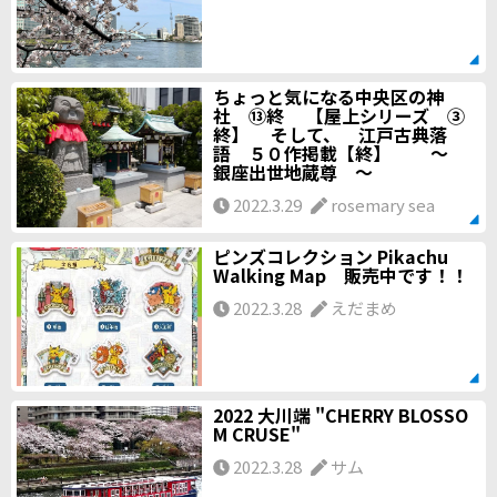
ちょっと気になる中央区の神
社 ⑬終 【屋上シリーズ ③
終】 そして、 江戸古典落
語 ５０作掲載【終】 ～
銀座出世地蔵尊 ～
2022.3.29
rosemary sea
ピンズコレクション Pikachu
Walking Map 販売中です！！
2022.3.28
えだまめ
2022 大川端 "CHERRY BLOSSO
M CRUSE"
2022.3.28
サム