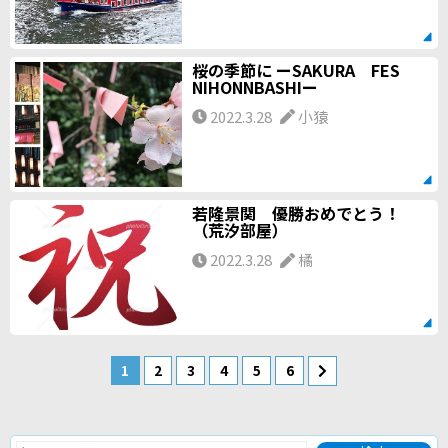
桜の季節に ーSAKURA FES
NIHONNBASHIー
2022.3.28
小猿
若隆景関 優勝おめでとう！
（荒汐部屋）
2022.3.28
橘
1
2
3
4
5
6