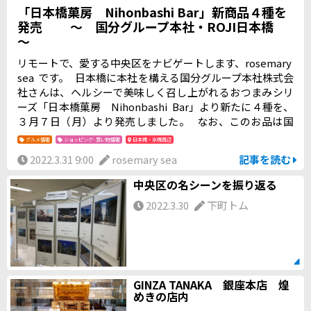
「日本橋菓房 Nihonbashi Bar」新商品４種を
発売 ～ 国分グループ本社・ROJI日本橋
～
リモートで、愛する中央区をナビゲートします、rosemary
sea です。 日本橋に本社を構える国分グループ本社株式会
社さんは、ヘルシーで美味しく召し上がれるおつまみシリ
ーズ「日本橋菓房 Nihonbashi Bar」より新たに４種を、
３月７日（月）より発売しました。 なお、このお品は国
分グループ本社株式会社さんが運営するセレクトショップ
グルメ情報
ショッピング･買い物情報
日本橋・京橋周辺
「ROJI日本橋」さんでもお取り扱いされています。
2022.3.31 9:00
rosemary sea
記事を読む
中央区の名シーンを振り返る
2022.3.30
下町トム
GINZA TANAKA 銀座本店 煌
めきの店内