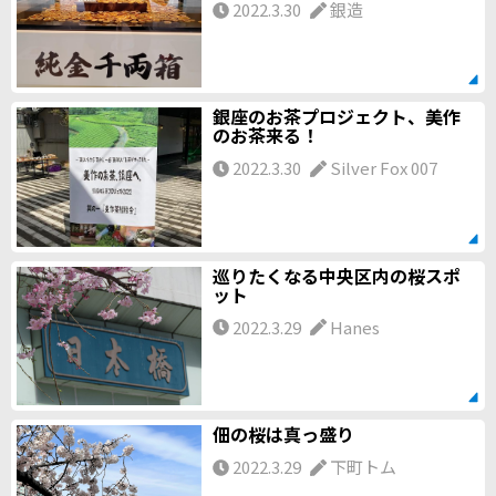
2022.3.30
銀造
銀座のお茶プロジェクト、美作
のお茶来る！
2022.3.30
Silver Fox 007
巡りたくなる中央区内の桜スポ
ット
2022.3.29
Hanes
佃の桜は真っ盛り
2022.3.29
下町トム