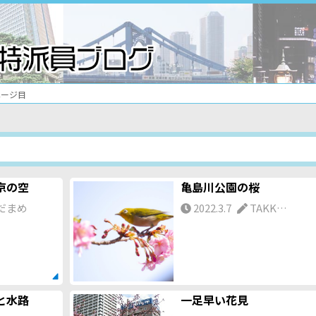
ページ目
京の空
亀島川公園の桜
だまめ
2022.3.7
TAKK…
と水路
一足早い花見