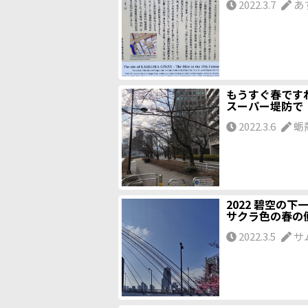
2022.3.7
あ
もうすぐ春です
スーパー堤防で
2022.3.6
蛎
2022 碧空の下
サクラ色の春の
2022.3.5
サ