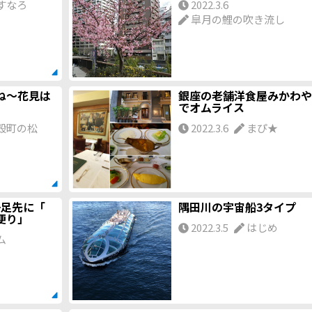
すなろ
2022.3.6
皐月の鯉の吹き流し
ね～花見は
銀座の老舗洋食屋みかわや
でオムライス
殻町の松
2022.3.6
まぴ★
一足先に「
隅田川の宇宙船3タイプ
便り」
2022.3.5
はじめ
ム