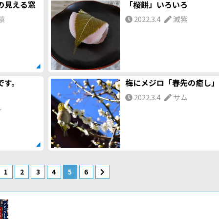
の見える窓
「桜餅」いろいろ
猿
2022.3.4
滅紫
です。
梅にメジロ「春先の癒し」
2022.3.4
サム
し
1
2
3
4
5
6