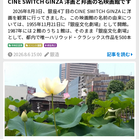
CINE SWITCH GINZA 洋画と邦画の名映画館です
2026年8月3日、銀座4丁目のCINE SWITCH GINZA に洋
画を観賞に行ってきました。 この映画館の名前の由来につ
いては、1955年11月21日に『銀座文化劇場』として開館。
1987年には２館のうち１館は、そのまま『銀座文化劇場』
として、都内で唯一ハリウッド・クラシックス作品を500本
以上提供し続け、もう１館は各国から選りすぐった洋画と
中央区百景
イベント情報
銀座周辺
邦画をスイッチ（切り替え）しながら提供するということ
2026.8.6 15:00
銀造
記事を読む
から、『シネスイッチ銀座』という館名が生まれたとのこ
とです。 ※６０歳以上の方には、シニア割引があるので、
年齢を証明するものをご持参されることをお勧めします。