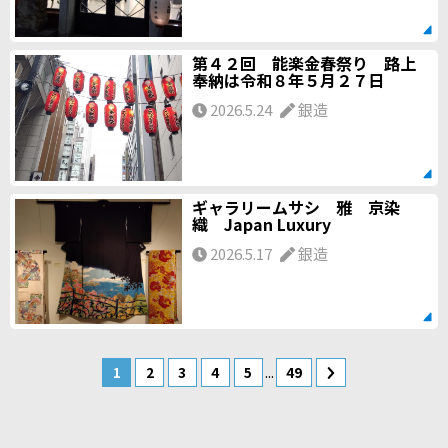
第４２回 能楽金春祭り 路上
奉納は令和８年５月２７日
2026.5.24
銀造
ギャラリームサシ 雅 京染
織 Japan Luxury
2026.5.17
銀造
...
1
2
3
4
5
49