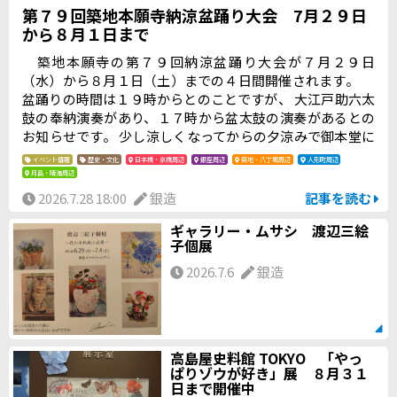
第７９回築地本願寺納涼盆踊り大会 7月２９日
から８月１日まで
築地本願寺の第７９回納涼盆踊り大会が７月２９日
（水）から８月１日（土）までの４日間開催されます。
盆踊りの時間は１９時からとのことですが、 大江戸助六太
鼓の奉納演奏があり、１７時から盆太鼓の演奏があるとの
お知らせです。 少し涼しくなってからの夕涼みで御本堂に
向かってお参りした後、太鼓の演奏を聞き、 築地の名店が
イベント情報
歴史・文化
日本橋・京橋周辺
銀座周辺
築地・八丁堀周辺
人形町周辺
調理した美味しいものに舌鼓をうち、楽しく夏を満喫され
月島・晴海周辺
ては如何でしょうか。 私が取材に訪れたときは、櫓は
2026.7.28 18:00
銀造
記事を読む
建設途中でしたので、蓮の花の写真をお届けします。
ギャラリー・ムサシ 渡辺三絵
子個展
2026.7.6
銀造
高島屋史料館 TOKYO 「やっ
ぱりゾウが好き」展 ８月３１
日まで開催中