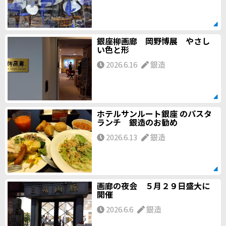
銀座柳画廊 岡野博展 やさし
い色と形
2026.6.16
銀造
ホテルサンルート銀座 のパスタ
ランチ 銀造のお勧め
2026.6.13
銀造
画廊の夜会 ５月２９日盛大に
開催
2026.6.6
銀造