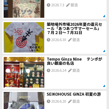
2026.7.3
銀造
築地場外市場2026年夏の還元セ
ール「あつあつサマーセール」
７月２日～７月31日
2026.6.30
銀造
Tempo Ginza Nine テンポが
良い銀座の名店
2026.6.24
銀造
SEIKOHOUSE GINZA 初夏の游
2026.6.20
銀造