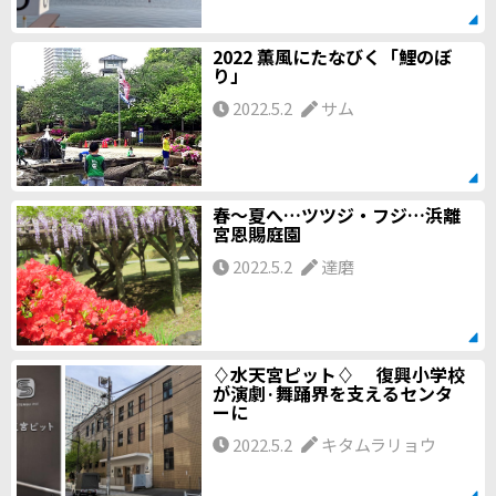
2022 薫風にたなびく「鯉のぼ
り」
2022.5.2
サム
春～夏へ…ツツジ・フジ…浜離
宮恩賜庭園
2022.5.2
達磨
♢水天宮ピット♢ 復興小学校
が演劇·舞踊界を支えるセンタ
ーに
2022.5.2
キタムラリョウ