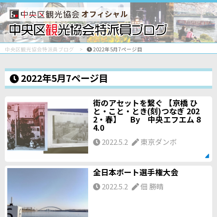
オフィシャル
中央区観光協会特派員ブログ
2022年5月7ページ目
2022年5月7ページ目
街のアセットを繋ぐ 【京橋 ひ
と・こと・とき(刻)つなぎ 202
2・春】 By 中央エフエム 8
4.0
2022.5.2
東京ダンボ
全日本ボート選手権大会
2022.5.2
佃 勝晴