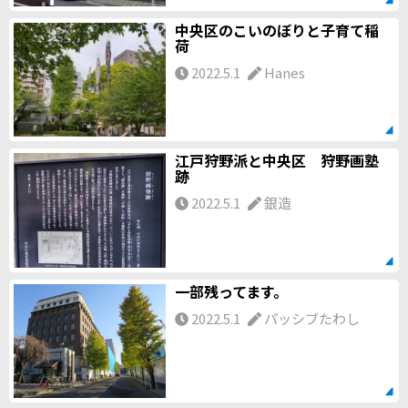
中央区のこいのぼりと子育て稲
荷
2022.5.1
Hanes
江戸狩野派と中央区 狩野画塾
跡
2022.5.1
銀造
一部残ってます。
2022.5.1
パッシブたわし