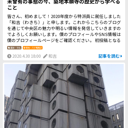
未曾有の事態の今、築地本願寺の歴史から学べる
こと
皆さん、初めまして！2020年度から特派員に就任しました
「和吉（わきち）」と申します。これからこちらのブログ
を通じて中央区の魅力や明るい情報を発信していきますの
でよろしくお願いします。僕のプロフィールやSNS情報は
僕のプロフィールページをご確認ください。 初投稿となる
今回のテーマは「築地本願寺の歴史から学べること」。 築
歴史・文化
築地・八丁堀周辺
地本願寺は、江戸時代初期、京都にある浄土真宗本願寺派
2020.4.30 18:00
和吉
記事を読む
本山である西本願寺の別院として、日本橋横山町エリアに
建てられました。その後「明暦の大火」という大火事によ
って焼失したため、佃島（現在の中央区佃エリア）の人々
が中心となって埋め立てた土地である築地に再建されまし
た。しかしまたしても関東大震災によって焼失してしまい
ます。その後古代インド様式の建築で再建され、日本のお
寺らしくない特徴的な外観で現在に至っています。2014年
には本堂などが国の重要文化財に指定されました！ このよ
うに、築地本願寺の歴史は、火災・震災などの災難との戦
いの歴史でもあります。どんな災難が起きても、築地本願
寺は地域住民など多くの関係者の協力によってその都度た
くましく復興・発展を遂げてきました。そして現在、新型