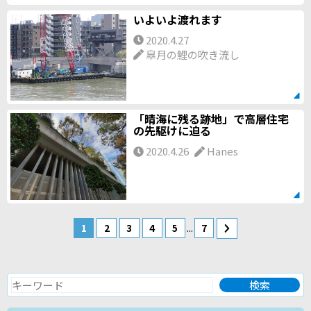
いよいよ渡れます
2020.4.27
皐月の鯉の吹き流し
「晴海に残る跡地」で高層住宅
の先駆けに迫る
2020.4.26
Hanes
...
1
2
3
4
5
7