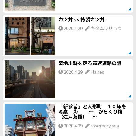
カツ丼 vs 特製カツ丼
2020.4.29
キタムラリョウ
築地川跡を走る高速道路の謎
2020.4.29
Hanes
『新参者』と人形町 １０年を
考察 ② ～ からくり櫓
（江戸落語） ～
2020.4.29
rosemary sea