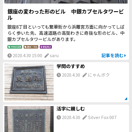
コロナウイルスの影響で人々の訪問やイベント開催が難し
くなっていますが、法話のWEB配信の実施などできること
銀座の変わった形のビル 中銀カプセルタワービ
を通じて人々に心の安らぎを届ける取り組みを実施されて
ル
います！ 築地本願寺HP 現在、世界各地での新型コロナウ
銀座8丁目といっても繁華街から浜離宮方面に向かってしば
イルスパンデミックという未曾有の事態となっています
らく歩いた先、高速道路の高架わきに奇抜な形のビル、中
が、築地本願寺が災難を乗り越えてきたように、1人1人が
銀カプセルタワービルがあります。
できることをする・困っている時は人に頼る・お互いに頼
り合うことでこの事態を乗り越えていけると信じていま
中央区百景
歴史・文化
銀座周辺
す。この事態を乗り越え、早く築地本願寺を始め中央区の
2020.4.30 15:00
saru
記事を読む
いろんな場所に笑顔で足を運びたいですね！
学問のすすめ
2020.4.30
にゃんボク
活字に親しむ
2020.4.30
Silver Fox 007