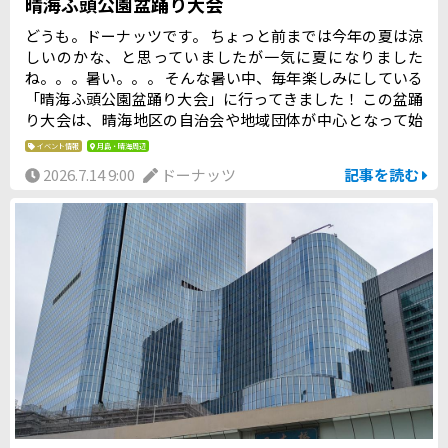
晴海ふ頭公園盆踊り大会
どうも。ドーナッツです。 ちょっと前までは今年の夏は涼
しいのかな、と思っていましたが一気に夏になりました
ね。。。暑い。。。 そんな暑い中、毎年楽しみにしている
「晴海ふ頭公園盆踊り大会」に行ってきました！ この盆踊
り大会は、晴海地区の自治会や地域団体が中心となって始
まった、地域密着型の夏祭りのようでして。大規模なイベ
イベント情報
月島・晴海周辺
ントというより、地元の方々が「今年もやりましょうね
2026.7.14 9:00
ドーナッツ
記事を読む
ぇ」と集まってつくる、そんな温かさがあるんです。やぐ
らを囲んで踊る曲も、定番の「東京音頭」や「炭坑節」か
ら、子どもたちが喜ぶアニメ曲まで、幅広く流れるんで
す。