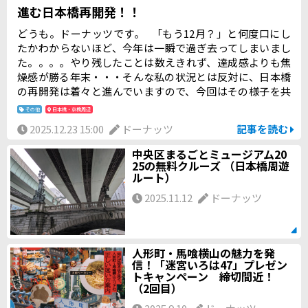
進む日本橋再開発！！
どうも。ドーナッツです。 「もう12月？」と何度口にし
たかわからないほど、今年は一瞬で過ぎ去ってしまいまし
た。。。。やり残したことは数えきれず、達成感よりも焦
燥感が勝る年末・・・そんな私の状況とは反対に、日本橋
の再開発は着々と進んでいますので、今回はその様子を共
有させていただきます。 日本橋では、日本橋一丁目中地区
その他
日本橋・京橋周辺
を中心に、複数の大規模再開発が同時進行しています。特
2025.12.23 15:00
ドーナッツ
記事を読む
に日本橋川沿いでは、5つの再開発区域をつなぐ「日本橋リ
バーウォーク」構想が動き出し、街全体を水辺と歩行者中
中央区まるごとミュージアム20
心の都市へと再編する流れが強まっています。 日本橋の後
25の無料クルーズ （日本橋周遊
ルート）
ろの超巨大ビルは、日本橋駅前の中心エリアで進む、日本
橋エリア最大級の再開発プロジェクトのメインタワーだそ
2025.11.12
ドーナッツ
うです。高さは284メートルとのこと。でかい…。最近はど
こにいても目に入る存在感になってきました。
人形町・馬喰横山の魅力を発
信！「迷宮いろは47」プレゼン
トキャンペーン 締切間近！
（2回目）