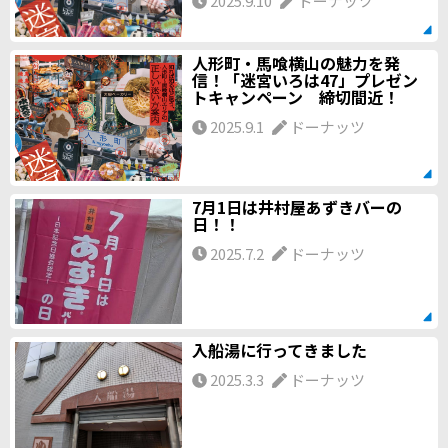
2025.9.10
ドーナッツ
人形町・馬喰横山の魅力を発
信！「迷宮いろは47」プレゼン
トキャンペーン 締切間近！
2025.9.1
ドーナッツ
7月1日は井村屋あずきバーの
日！！
2025.7.2
ドーナッツ
入船湯に行ってきました
2025.3.3
ドーナッツ