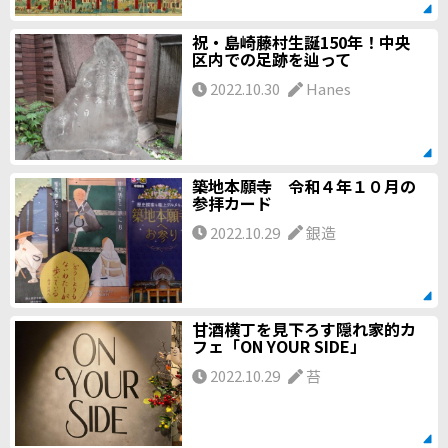
祝・島崎藤村生誕150年！中央
区内での足跡を辿って
2022.10.30
Hanes
築地本願寺 令和４年１０月の
参拝カード
2022.10.29
銀造
甘酒横丁を見下ろす隠れ家的カ
フェ「ON YOUR SIDE」
2022.10.29
苔