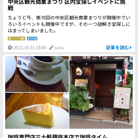
中央区観光商業まつり 区内宝探しイベントに挑
戦
ちょうど今、第70回の中央区観光商業まつりが開催中でい
ろいろイベントも開催中ですが、その一つ謎解き宝探しに
はまってしまいました。
イベント情報
その他
2022.10.31 18:00
saru
記事を読む
珈琲専門店三十軒銀座本店で珈琲タイム