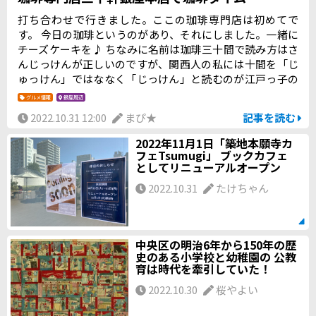
打ち合わせで行きました。ここの珈琲専門店は初めてで
す。 今日の珈琲というのがあり、それにしました。一緒に
チーズケーキを♪ ちなみに名前は珈琲三十間で読み方はさ
んじっけんが正しいのですが、関西人の私には十間を「じ
ゅっけん」ではななく「じっけん」と読むのが江戸っ子の
おじいちゃんみたいで粋な感じがしてしまいます(笑) 珈琲
グルメ情報
銀座周辺
は焙煎したての新鮮なものだそうで、嬉しいのはミルクは
2022.10.31 12:00
まぴ★
記事を読む
フレッシュか牛乳が選べ牛乳を選ぶとカフェオレになりそ
うなくらいたっぷり入っていたこと。 チーズケーキも美味
2022年11月1日「築地本願寺カ
しいし、静かで "大人しかいない" 感じが落ち着けてよかっ
フェTsumugi」 ブックカフェ
としてリニューアルオープン
たです(*^^*) 珈琲三十間のホームページ 銀座本店 〒104-00
61東京都中央区銀座3-8-12 大広朝日ビルＢ１TEL 03-356
2022.10.31
たけちゃん
4-8096
中央区の明治6年から150年の歴
史のある小学校と幼稚園の 公教
育は時代を牽引していた！
2022.10.30
桜やよい