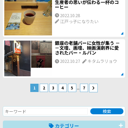
生産者の思いが伝わる一杯のコ
ーヒー
2022.10.28
江戸っ子になりたい
銀座の老舗バーに女性が集う －
－文壇、画壇、映画演劇界に愛
されたバー・ルパン
2022.10.27
キタムラリョウ
...
1
2
3
4
5
7
カテゴリー