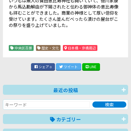
いつもは無人の寶田恵比寿神社も開いていて、徳川家康
から馬込勘解由が下賜されたと伝わる御神体の恵比寿像
も拝むことができました。商業の神様として厚い信仰を
受けています。たくさん並んだべったら漬けの屋台がこ
の祭りを盛り上げていました。
中央区百景
歴史・文化
日本橋・京橋周辺
シェア
ツイート
LINE
0
最近の投稿
カテゴリー