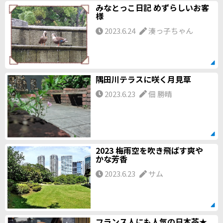
みなとっこ日記 めずらしいお客
様
2023.6.24
湊っ子ちゃん
隅田川テラスに咲く月見草
2023.6.23
佃 勝晴
2023 梅雨空を吹き飛ばす爽や
かな芳香
2023.6.23
サム
フランス人にも人気の日本茶★