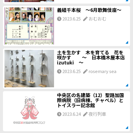
義経千本桜 〜6月歌舞伎座〜
2023.6.25
おむおむ
土を生かす 木を育てる 花を
咲かす ～ 日本橋木屋本店
izutuki ～
2023.6.25
rosemary sea
中央区の名建築（12）聖路加国
際病院（旧病棟、チャペル）と
トイスラー記念館
2023.6.24
夜行列車