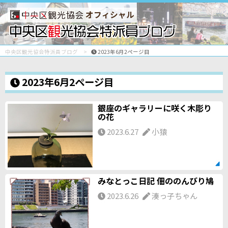
オフィシャル
中央区観光協会特派員ブログ
2023年6月2ページ目
2023年6月2ページ目
銀座のギャラリーに咲く木彫り
の花
2023.6.27
小猿
みなとっこ日記 佃ののんびり鳩
2023.6.26
湊っ子ちゃん