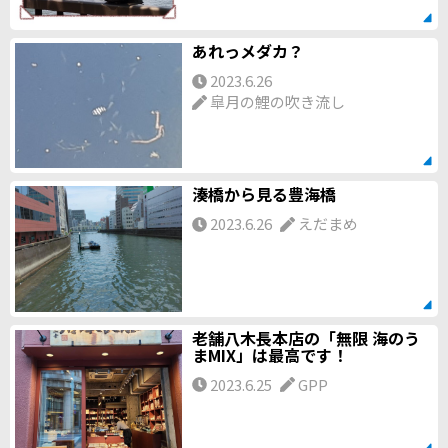
あれっメダカ？
2023.6.26
皐月の鯉の吹き流し
湊橋から見る豊海橋
2023.6.26
えだまめ
老舗八木長本店の「無限 海のう
まMIX」は最高です！
2023.6.25
GPP