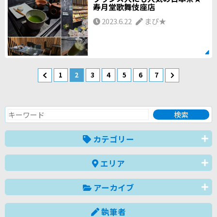
寿月堂歌舞伎座店
2023.6.22
まぴ★
1
2
3
4
5
6
7
カテゴリー
エリア
アーカイブ
執筆者