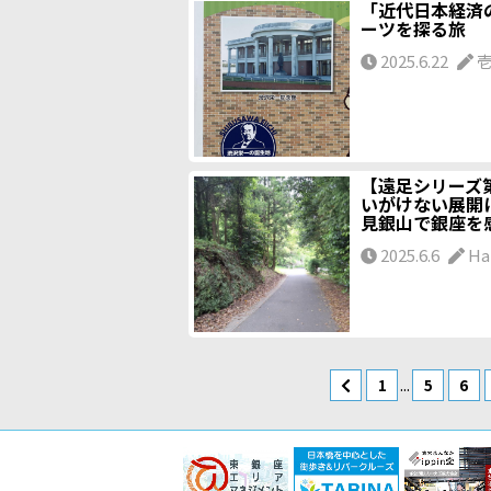
「近代日本経済
ーツを探る旅
2025.6.22
【遠足シリーズ第
いがけない展開
見銀山で銀座を
2025.6.6
Ha
...
1
5
6