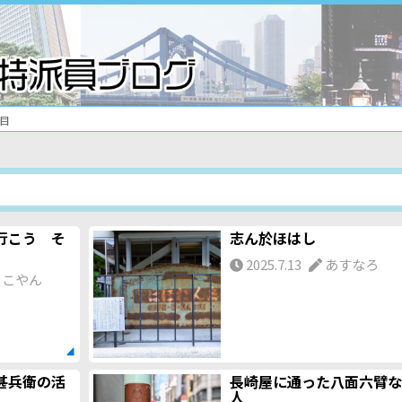
目
行こう そ
志ん於ほはし
2025.7.13
あすなろ
こやん
甚兵衛の活
長崎屋に通った八面六臂な
人