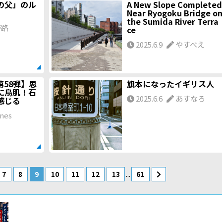
の父」のル
A New Slope Completed
Near Ryogoku Bridge o
the Sumida River Terra
壱路
ce
2025.6.9
やすべえ
58弾】思
旗本になったイギリス人
に鳥肌！石
2025.6.6
あすなろ
感じる
nes
...
7
8
9
10
11
12
13
61