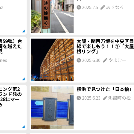
az
2025.7.5
あすなろ
59弾】台
大阪・関西万博を中央区目
境を越えた
線で楽しもう！！①「大屋
見
根リング」
nes
2025.6.30
やまむー
ニング第2
横浜で見つけた「日本橋」
ランド発の
2025.6.23
蛎殻町の松
6/28にマー
も