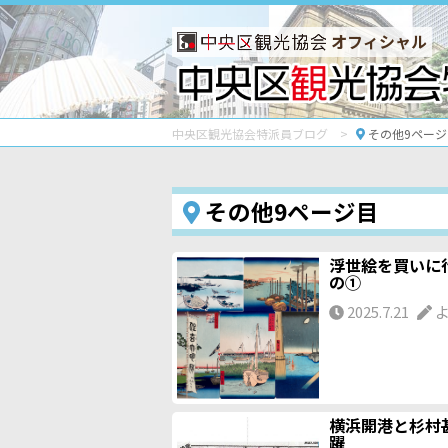
オフィシャル
中央区観光協会特派員ブログ
その他9ページ
その他9ページ目
浮世絵を買いに
の①
2025.7.21
よ
横浜開港と杉村
躍