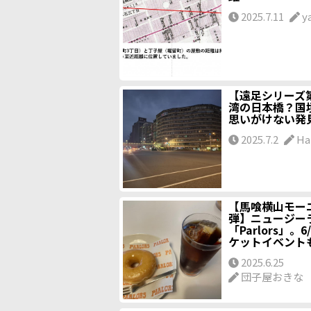
2025.7.11
y
【遠足シリーズ第
湾の日本橋？国
思いがけない発
2025.7.2
Ha
【馬喰横山モー
弾】ニュージー
「Parlors」。
ケットイベント
2025.6.25
団子屋おきな