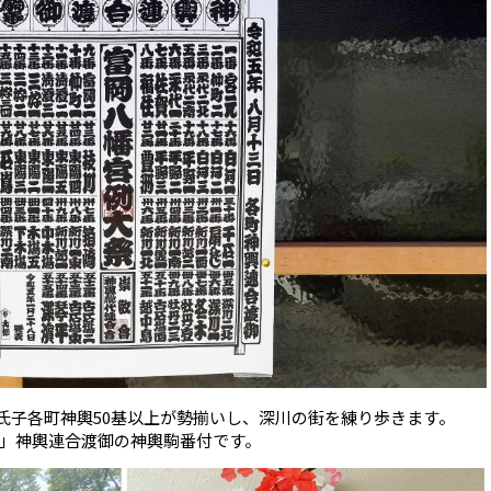
日に氏子各町神輿50基以上が勢揃いし、深川の街を練り歩きます。
」神輿連合渡御の神輿駒番付です。