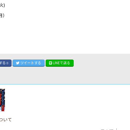
火)
8月）
）
する
ツイート
する
LINE
で送る
0
ついて