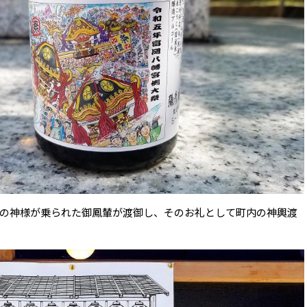
の神様が乗られた御鳳輦が渡御し、そのお礼として町内の神輿渡