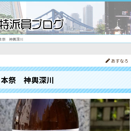
本祭 神輿深川
あすなろ
本祭 神輿深川