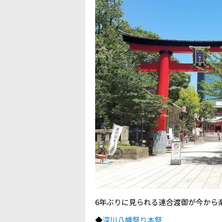
6年ぶりに見られる連合渡御が今から
◆
深川八幡祭り本祭