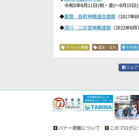
令和5年8月11日(祝・金)～8月15日(
◆
夏祭 各町神輿連合渡御
（2017年
◆
深川 二の宮神輿渡御
（2022年8月
イベント情報
歴史・文化
その他
シェア
バナー掲載について
このブログに