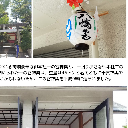
われる絢爛豪華な御本社一の宮神輿と、一回り小さな御本社二の
納められた一の宮神輿は、重量は4.5トンと名実ともに千貫神輿で
がかなわないため、二の宮神輿を平成9年に造られました。