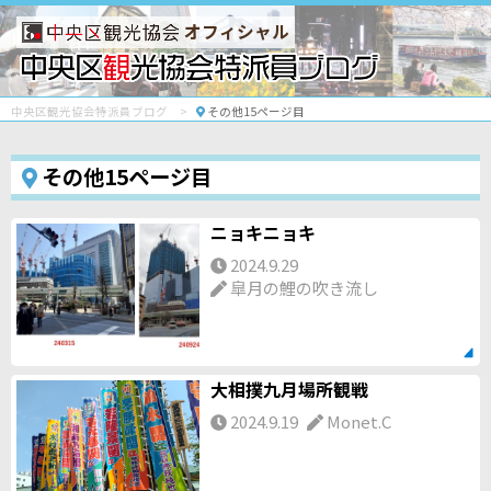
オフィシャル
中央区観光協会特派員ブログ
その他15ページ目
その他15ページ目
ニョキニョキ
2024.9.29
皐月の鯉の吹き流し
大相撲九月場所観戦
2024.9.19
Monet.C