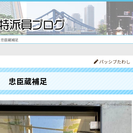
忠臣蔵補足
パッシブたわし
忠臣蔵補足