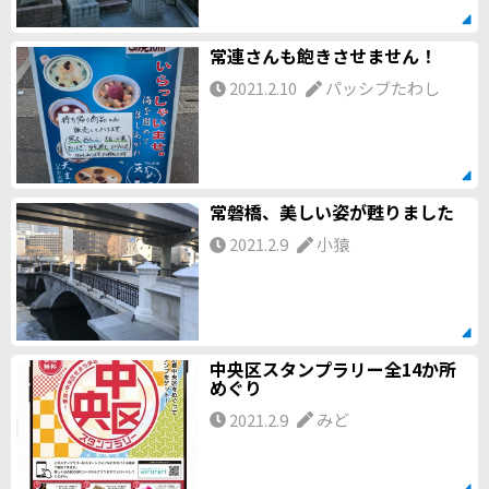
常連さんも飽きさせません！
2021.2.10
パッシブたわし
常磐橋、美しい姿が甦りました
2021.2.9
小猿
中央区スタンプラリー全14か所
めぐり
2021.2.9
みど