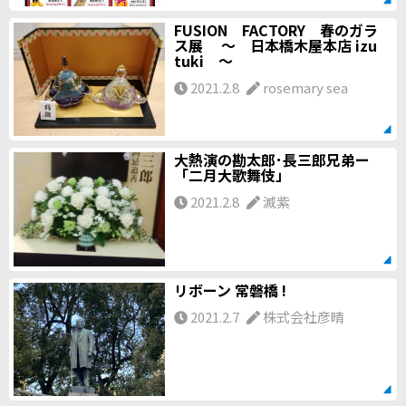
FUSION FACTORY 春のガラ
ス展 ～ 日本橋木屋本店 izu
tuki ～
2021.2.8
rosemary sea
大熱演の勘太郎･長三郎兄弟ー
「二月大歌舞伎」
2021.2.8
滅紫
リボーン 常磐橋 !
2021.2.7
株式会社彦晴