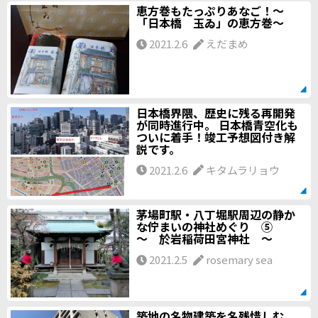
恵方巻もたっぷりあなご！～
「日本橋 玉ゐ」の恵方巻～
2021.2.6
えだまめ
日本橋界隈、歴史に残る再開発
が同時進行中。 日本橋青空化も
ついに着手！竣工予想図付き解
説です。
2021.2.6
キタムラリョウ
茅場町駅・八丁堀駅周辺の静か
な佇まいの神社めぐり ⑤
～ 於岩稲荷田宮神社 ～
2021.2.5
rosemary sea
築地の名物建築を名残惜しむ