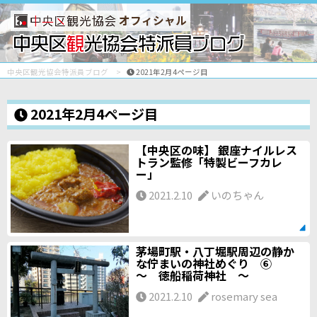
オフィシャル
中央区観光協会特派員ブログ
2021年2月4ページ目
2021年2月4ページ目
【中央区の味】 銀座ナイルレス
トラン監修「特製ビーフカレ
ー」
2021.2.10
いのちゃん
茅場町駅・八丁堀駅周辺の静か
な佇まいの神社めぐり ⑥
～ 徳船稲荷神社 ～
2021.2.10
rosemary sea