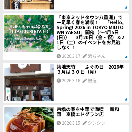
「東京ミッドタウン八重洲」で
一足早く春を満喫！ 「Hello,
Spring! 2026 in TOKYO MIDTO
WN YAESU」開催（～4月5日
(日)） 3月20日（金・祝）＆2
1日（土）のイベントをお見逃
しなく！
2026.3.17
浜ちゃん
築地天竹 ふぐの日 2026年
３月は３０日（月）
2026.3.16
銀造
京橋の春を中華で満喫 頤和
園 京橋エドグラン店
2026.3.15
シンシン