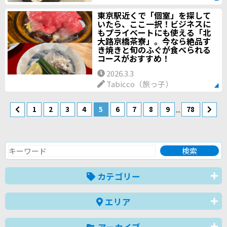
東京駅近くで「個室」を探して
いたら、ここ一択！ビジネスに
もプライベートにも使える「北
大路京橋茶寮」。今なら絶品す
き焼きと旬のふぐが食べられる
コースがおすすめ！
2026.3.3
Tabicco（旅っ子）
...
1
2
3
4
5
6
7
8
9
78
カテゴリー
エリア
アーカイブ