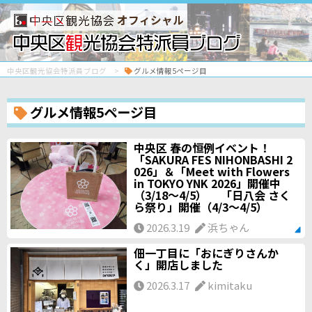
オフィシャル
中央区観光協会特派員ブログ
グルメ情報5ページ目
グルメ情報5ページ目
中央区 春の恒例イベント！
「SAKURA FES NIHONBASHI 2
026」＆「Meet with Flowers
in TOKYO YNK 2026」開催中
（3/18～4/5） 「日八会 さく
ら祭り」開催（4/3～4/5）
2026.3.19
浜ちゃん
佃一丁目に「おにぎりさんか
く」開店しました
2026.3.17
kimitaku