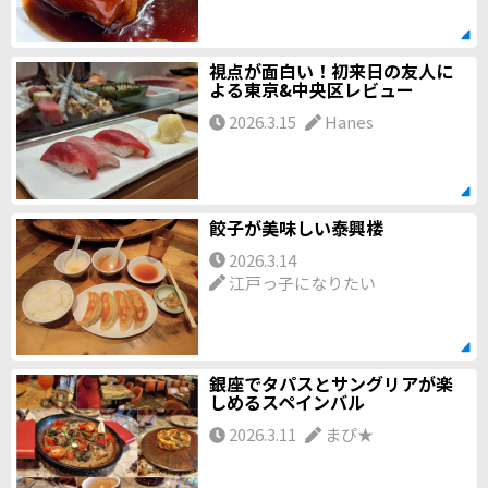
視点が面白い！初来日の友人に
よる東京&中央区レビュー
2026.3.15
Hanes
餃子が美味しい泰興楼
2026.3.14
江戸っ子になりたい
銀座でタパスとサングリアが楽
しめるスペインバル
2026.3.11
まぴ★