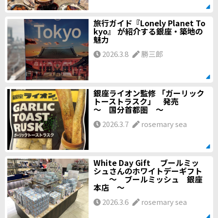
旅行ガイド『Lonely Planet To
kyo』 が紹介する銀座・築地の
魅力
2026.3.8
勝三郎
銀座ライオン監修 「ガーリック
トーストラスク」 発売
～ 国分首都圏 ～
2026.3.7
rosemary sea
White Day Gift ブールミッ
シュさんのホワイトデーギフト
～ ブールミッシュ 銀座
本店 ～
2026.3.6
rosemary sea