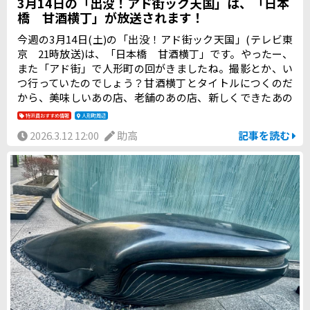
3月14日の「出没！アド街ック天国」は、「日本
橋 甘酒横丁」が放送されます！
今週の3月14日(土)の「出没！アド街ック天国」(テレビ東
京 21時放送)は、「日本橋 甘酒横丁」です。やったー、
また「アド街」で人形町の回がきましたね。撮影とか、い
つ行っていたのでしょう？甘酒横丁とタイトルにつくのだ
から、美味しいあの店、老舗のあの店、新しくできたあの
店が余す所なく紹介される、美食の1時間になるはずですよ
特派員おすすめ情報
人形町周辺
ね。シャンソン姉さんにも登場してもらい、人形町を歌っ
2026.3.12 12:00
助高
記事を読む
てもらいたいものです。宣伝部長のイノッチが歌う、「あ
の街この街」で始まる「人形町 甘酒横丁百景」も楽しみ
です。朝日が昇った人形町から夕暮れの情緒のある人形町
まで、どんな100の日常の人形町が映し出されるのか、今か
らワクワクします！