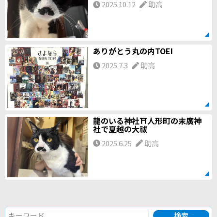
2025.10.12
助高
ありがとう丸の内TOEI
2025.7.3
助高
龍のいる神社⛩️人形町の末廣神
社で夏越の大祓
2025.6.25
助高