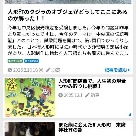
人形町のクジラのオブジェがどうしてここにある
のか解った！！
今年も中央区観光検定を受験しました。今年の問題は昨年
より難しかったですね。 今年のテーマは「中央区の伝統芸
能」とのことで、試験問題を開けて、第2問目でびっくりし
ました。 日本橋人形町には江戸時代から浄瑠璃の芝居小屋
があり、人形制作に携わる人形師たちも周辺に住んでまし
た。繊細な動きを追求する人形師だちは、ある生き物のヒ
中央区百景
人形町周辺
ゲがあやつり人形のバネに最適な素材であることに気づ
2026.2.16 18:00
助高
記事を読む
き、現在に至るまで使い続けています。日本橋人形町にオ
ブジェが設置されている生き物は、次のうちどれでしょ
人形町商店街で、人生初の現金
う。 ア. アシカ イ. セイウチ ウ. アザラシ エ. クジラ
つかみ取りに挑戦‼️
2025.12.1
助高
また龍に会えた❣️ 人形町 末廣
神社⛩️の龍