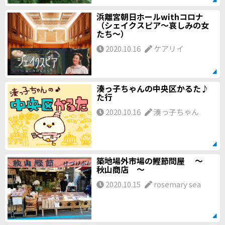
浜離宮朝日ホールwithコロナ
（シェイクスピア～哀しみの女
たち～）
2020.10.16
ケアリイ
湊っ子ちゃんの中央区かるた♪
た行
2020.10.16
湊っ子ちゃん
築地場外市場の鰹節問屋 ～
秋山商店 ～
2020.10.15
rosemary sea