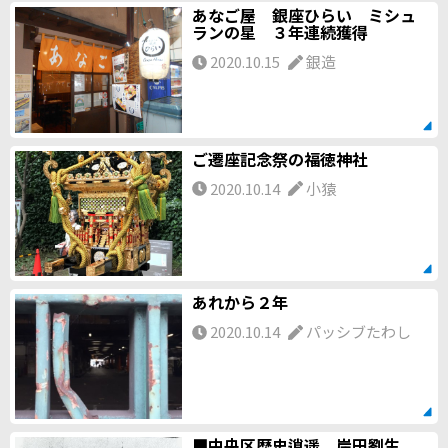
あなご屋 銀座ひらい ミシュ
ランの星 ３年連続獲得
2020.10.15
銀造
ご遷座記念祭の福徳神社
2020.10.14
小猿
あれから２年
2020.10.14
パッシブたわし
■中央区歴史逍遥 岸田劉生