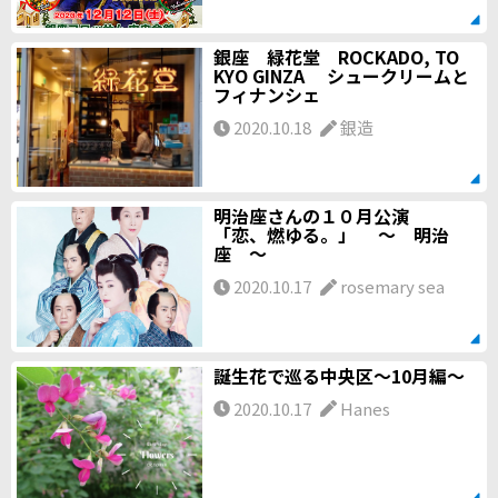
銀座 緑花堂 ROCKADO, TO
KYO GINZA シュークリームと
フィナンシェ
2020.10.18
銀造
明治座さんの１０月公演
「恋、燃ゆる。」 ～ 明治
座 ～
2020.10.17
rosemary sea
誕生花で巡る中央区～10月編～
2020.10.17
Hanes