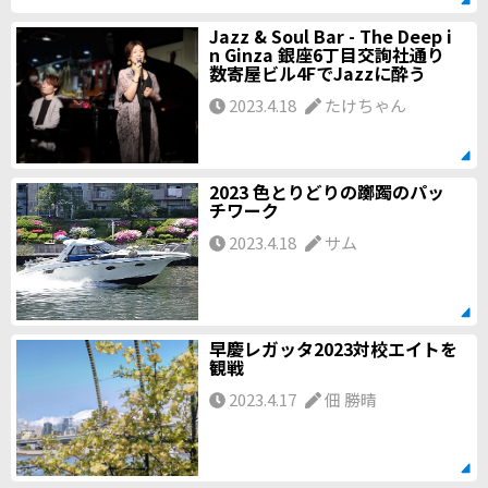
Jazz & Soul Bar - The Deep i
n Ginza 銀座6丁目交詢社通り
数寄屋ビル4FでJazzに酔う
2023.4.18
たけちゃん
2023 色とりどりの躑躅のパッ
チワーク
2023.4.18
サム
早慶レガッタ2023対校エイトを
観戦
2023.4.17
佃 勝晴