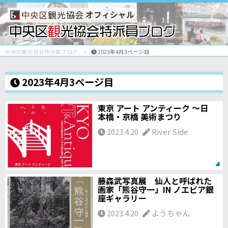
オフィシャル
中央区観光協会特派員ブログ
2023年4月3ページ目
2023年4月3ページ目
東京 アート アンティーク 〜日
本橋・京橋 美術まつり
2023.4.20
River Side
藤森武写真展 仙人と呼ばれた
画家「熊谷守一」IN ノエビア銀
座ギャラリー
2023.4.20
ようちゃん