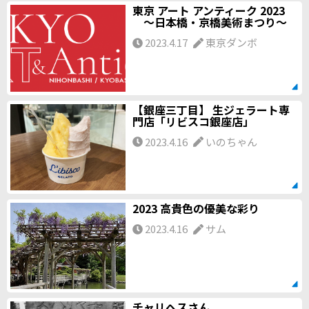
東京 アート アンティーク 2023
～日本橋・京橋美術まつり～
2023.4.17
東京ダンボ
【銀座三丁目】 生ジェラート専
門店「リビスコ銀座店」
2023.4.16
いのちゃん
2023 高貴色の優美な彩り
2023.4.16
サム
チャリヘスさん