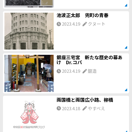
池波正太郎 兜町の青春
2023.4.19
クヌート
銀座三宅宮 新たな歴史の幕あ
け Dr.コパ
2023.4.19
銀造
両国橋と両国広小路、柳橋
2023.4.18
やすべえ