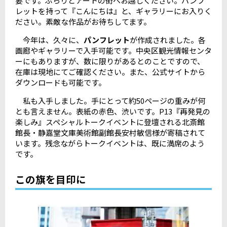
要です。ぶらりとアートの街へお越しください。パンフ
レットを持って『こんにちは』と、ギャラリーにお入りく
ださい。素敵な作品がお待ちしてます。
今年は、久々に、
パンフレット
が作成されました。各
画廊やギャラリーで入手可能です。中央区観光情報センタ
ーにもありますが、数に限りがあるとのことですので、
在庫は現地にてご確認ください。また、公式サイトから
ダウンロードも可能です。
私も入手しました。手にとって約50ページの重みが何
とも言えません。表紙の赤色、渋いです。P13『再発見の
楽しみ』スペシャルトークイベントに登壇される北斎館
館長・静嘉堂文庫美術館副館長安村敏信様が寄稿されて
います。残念ながらトークイベントは、既に満席のよう
です。
この旗を目印に