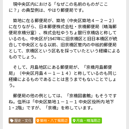
現中央区内における「なぜこの名前のものがここ
に？」の典型例は、やはり郵便局です。
築地に在る郵便局が、築地（中央区築地４－２－２）
に在りながら、日本郵便株式会社・京橋郵便局（晴海郵
便局京橋分室）、株式会社ゆうちょ銀行京橋店と称して
いるのも、中央区が1947年に旧京橋区と旧日本橋区が統
合して中央区となる以前、旧京橋区管内の中核的郵便局
として、京橋区という区名を採っていたという経緯による
ものでしょう。
そして、月島地区にある郵便局が、「京橋月島郵便
局」（中央区月島４－１－１４）と称しているのも同じ
経緯によるものであることは言うまでもないことでしょ
う。
郵便局の他の例としては、「京橋図書館」もそうです
ね。住所は「中央区築地１－１－１ 中央区役所内 地下
1・2階」ですが、「京橋」を称しています。
歴史・文化
築地・八丁堀周辺
月島・晴海周辺