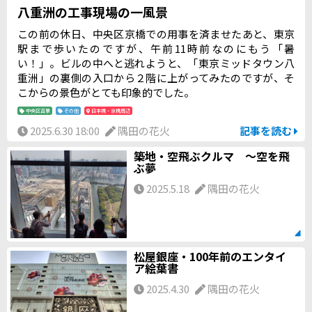
八重洲の工事現場の一風景
この前の休日、中央区京橋での用事を済ませたあと、東京
駅まで歩いたのですが、午前11時前なのにもう「暑
い！」。ビルの中へと逃れようと、「東京ミッドタウン八
重洲」の裏側の入口から２階に上がってみたのですが、そ
こからの景色がとても印象的でした。
中央区百景
その他
日本橋・京橋周辺
2025.6.30 18:00
隅田の花火
記事を読む
築地・空飛ぶクルマ 〜空を飛
ぶ夢
2025.5.18
隅田の花火
松屋銀座・100年前のエンタイ
ア絵葉書
2025.4.30
隅田の花火