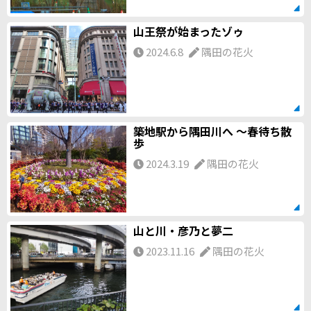
山王祭が始まったゾゥ
2024.6.8
隅田の花火
築地駅から隅田川へ 〜春待ち散
歩
2024.3.19
隅田の花火
山と川・彦乃と夢二
2023.11.16
隅田の花火