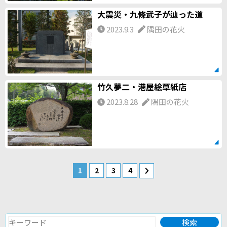
大震災・九條武子が辿った道
2023.9.3
隅田の花火
竹久夢二・港屋絵草紙店
2023.8.28
隅田の花火
1
2
3
4