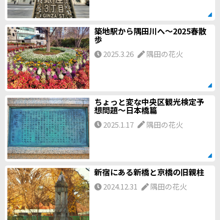
築地駅から隅田川へ〜2025春散
歩
2025.3.26
隅田の花火
ちょっと変な中央区観光検定予
想問題〜日本橋篇
2025.1.17
隅田の花火
新宿にある新橋と京橋の旧親柱
2024.12.31
隅田の花火