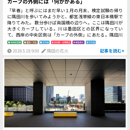
カーブの外側には「何かがある」
「早春」と呼ぶにはまだ早い１月の月末、検定試験の帰り
に隅田川を歩いてみようかと、都営浅草線の東日本橋駅で
降りてみた。 数分歩けば両国橋の辺りへ。ここは隅田川が
大きくカーブしている。川は墨田区との区界になってい
て、西岸の中央区側は「カーブの外側」にあたる。隅田川
を歩きたくなった時に、何故か不思議と吸い寄せられてし
中央区百景
歴史・文化
その他
日本橋・京橋周辺
銀座周辺
その他
まう場所である。 かなり久しぶりに来てみたけれど、ここ
2026.5.18 9:00
隅田の花火
記事を読む
両国橋辺りも少し変わってしまった。 以前よりも、隅田川
テラスへ下りやすくなって、とても快適になった。でも日
本橋中学校前の歩道橋を撤去している光景を目にした時に
は、ちょっぴり残念な思いにさせられてしまった。