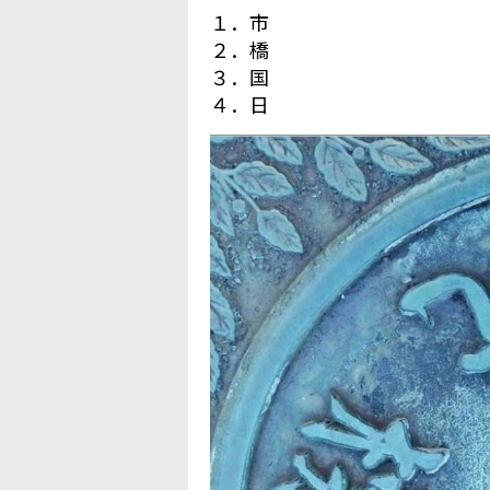
１．市
２．橋
３．国
４．日