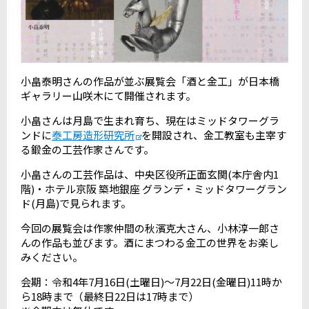
小畠泰明さんの作品が並ぶ展覧会「酒と金工」が日本橋
ギャラリー山咲木にて開催されます。
小畠さんは月島で生まれ育ち、現在はミッドタワーグラ
ンドに
泰工房造形研究所
を開設され、金工教室も主宰す
る鍛金の工芸作家さんです。
小畠さんの工芸作品は、中央区役所正面玄関(本庁舎内1
階)・ホテル京阪 築地銀座 グランデ・ミッドタワーグラン
ド(月島)で見られます。
今回の展覧会は作家仲間の秋濱克大さん、小林淳一郎さ
んの作品も並びます。酒にまつわる金工の世界をお楽し
みください。
会期：令和4年7月16日(土曜日)～7月22日(金曜日)11時か
ら18時まで（最終日22日は17時まで）