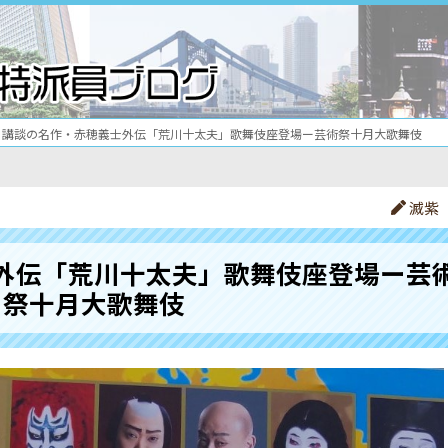
講談の名作・赤穂義士外伝「荒川十太夫」歌舞伎座登場ー芸術祭十月大歌舞伎
滅紫
外伝「荒川十太夫」歌舞伎座登場ー芸
祭十月大歌舞伎