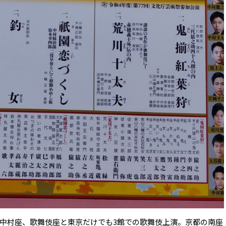
中村座、歌舞伎座と東京だけでも3館での歌舞伎上演。京都の南座