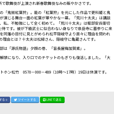
所で歌舞伎が上演され新春歌舞伎なみの賑やかさです。
の「鬼揃紅葉狩」。能の「紅葉狩」を元にした作品で更科姫と鬼
が演じる舞台一面の紅葉が華やかな一幕。「荒川十太夫」は講談
、私、不勉強にして全く初めて。「荒川十太夫」は堀部安兵衛切
士侍です。彼が下級武士に似合わない身なりで泉岳寺に墓参りに来
を同藩の目付に見とがめられ松平隠岐守より直々に理由を問われ
の理由とは？十太夫は松緑さん、隠岐守に亀蔵さんです。
部は「源氏物語」夕顔の巻、「盲長屋梅加賀鳶」。
が解禁になり、入り口でのチケットのもぎりも復活しました。「大
ン松竹 0570－000－489（10時～17時）19日は休演です。
する
ツイート
する
LINE
で送る
0