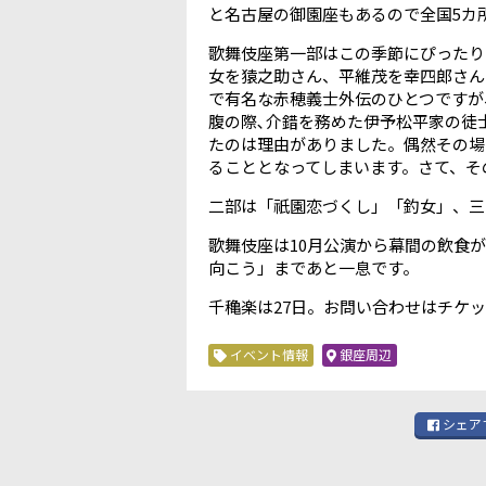
と名古屋の御園座もあるので全国5カ
歌舞伎座第一部はこの季節にぴったり
女を猿之助さん、平維茂を幸四郎さん
で有名な赤穂義士外伝のひとつですが
腹の際､介錯を務めた伊予松平家の徒
たのは理由がありました。偶然その場
ることとなってしまいます。さて、そ
二部は「祇園恋づくし」「釣女」、三
歌舞伎座は10月公演から幕間の飲食
向こう」まであと一息です。
千穐楽は27日。お問い合わせはチケットホ
イベント情報
銀座周辺
シェア