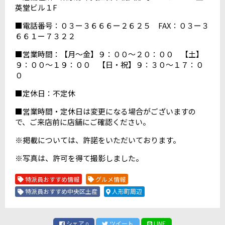
英堂ビル１F
■電話番号：０３ー３６６６ー２６２５ FAX：０３ー３
６６１ー７３２２
■営業時間：【月～金】９：００～２０：００ 【土】
９：００～１９：００ 【日・祝】９：３０～１７：０
０
■定休日：不定休
■営業時間・定休日は変更になる場合がございますの
で、ご来店前に店舗にご確認ください。
※掲載については、許諾をいただいております。
※写真は、許可を得て撮影しました。
特派員おすすめ情報
グルメ情報
特派員おすすめ中央区土産
人形町周辺
シェア
ツイート
LINE
0