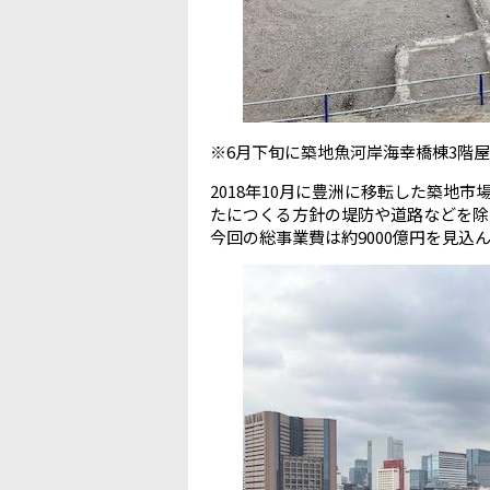
※6月下旬に築地魚河岸海幸橋棟3階
2018年10月に豊洲に移転した築地
たにつくる方針の堤防や道路などを除
今回の総事業費は約9000億円を見込