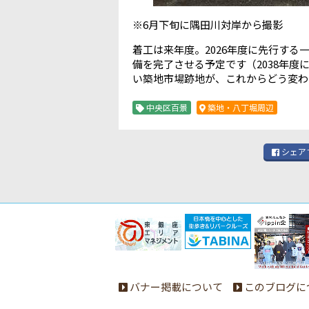
※6月下旬に隅田川対岸から撮影
着工は来年度。2026年度に先行する
備を完了させる予定です（2038年
い築地市場跡地が、これからどう変わ
中央区百景
築地・八丁堀周辺
シェア
バナー掲載について
このブログに