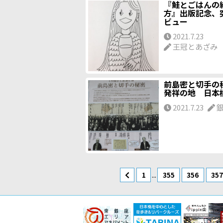
『鮭とごはんの
方』出版記念、
ビュー
2021.7.23
王冠とあざみ
前島密と切手の
発祥の地 日
2021.7.23
...
1
355
356
35