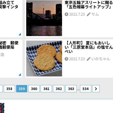
組み立て
東京五輪アスリートに贈る
突撃インタ
「五色幔幕ライトアップ」
2021.7.23
サム
秘密 郵便
【人形町】 夏にもおいし
本橋郵便局
い「三原堂本店」の塩せん
べい
銀造
2021.7.23
いのちゃん
...
7
358
359
360
361
362
363
534