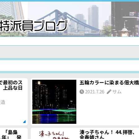
で最初のス
五輪カラーに染まる佃大橋
 上品な日
2021.7.26
サム
銀造
 「島梟
湊っ子ちゃん！ 44.拝啓､
２１年」 発
金春姉さん