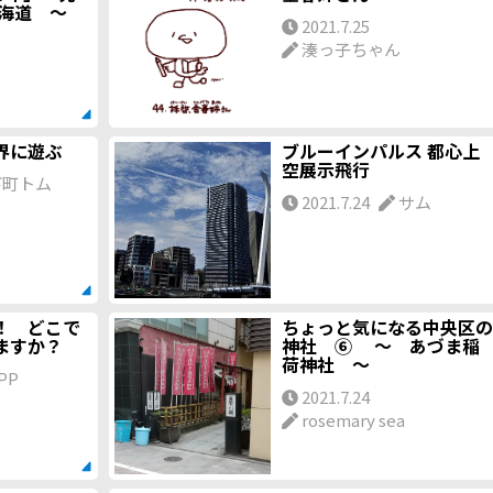
海道 ～
2021.7.25
湊っ子ちゃん
界に遊ぶ
ブルーインパルス 都心上
空展示飛行
町トム
2021.7.24
サム
！ どこで
ちょっと気になる中央区の
ますか？
神社 ⑥ ～ あづま稲
荷神社 ～
PP
2021.7.24
rosemary sea