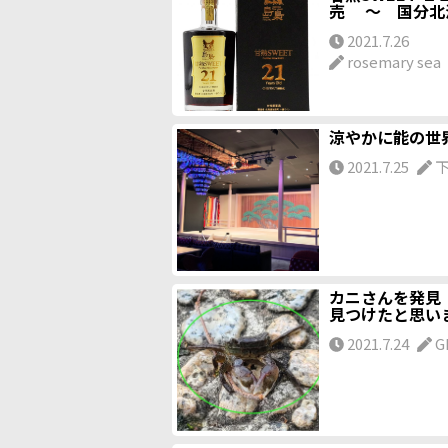
売 ～ 国分北
2021.7.26
rosemary sea
涼やかに能の世
2021.7.25
下
カニさんを発見
見つけたと思い
2021.7.24
G