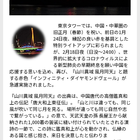
東京タワーでは、中国・中華圏の
旧正月（春節）を祝い、前日の1月
24日夜、縁起の良い赤を基調とした
特別ライトアップに彩られました
が、2月18日夜（日没～24:00）、世
界的に拡大するコロナウィルスによ
る新型肺炎の早期終息を願い中国を
応援する思いを込め、再び、『山川異域 風月同天』と題
する赤色「インフィニティ・ダイヤモンドヴェール」が
急遽実施されました。
『山川異域 風月同天』の出典は、中国唐代の高僧鑑真和
上の伝記「唐大和上東征伝」。「山と川は違っても、同じ
風が吹いて同じ月を見る。 場所が違っても同じ自然や志
で繋がっている。」の意で、天武天皇の孫 長屋王から献
納された1,000着の袈裟に縫い付けられていたとされる漢
詩の一節で、この詩に鑑真和上が心を動かされ、仏縁の
ある国と感じ抱き、来日を決意したと伝わりま