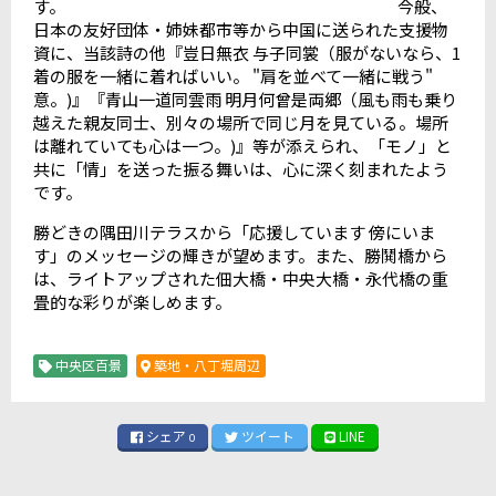
す。 今般、
日本の友好団体・姉妹都市等から中国に送られた支援物
資に、当該詩の他『豈日無衣 与子同裳（服がないなら、1
着の服を一緒に着ればいい。 "肩を並べて一緒に戦う"
意。)』『青山一道同雲雨 明月何曾是両郷（風も雨も乗り
越えた親友同士、別々の場所で同じ月を見ている。場所
は離れていても心は一つ。)』等が添えられ、「モノ」と
共に「情」を送った振る舞いは、心に深く刻まれたよう
です。
勝どきの隅田川テラスから「応援しています 傍にいま
す」のメッセージの輝きが望めます。また、勝鬨橋から
は、ライトアップされた佃大橋・中央大橋・永代橋の重
畳的な彩りが楽しめます。
中央区百景
築地・八丁堀周辺
シェア
ツイート
LINE
0