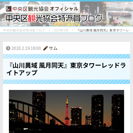
オフィシャル
中央区観光協会特派員ブログ
2020年2月
『山川異域 風月同天』東京タワーレ
2020.2.19 18:00
サム
『山川異域 風月同天』東京タワーレッドラ
イトアップ