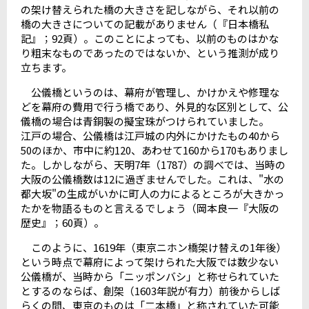
の架け替えられた橋の大きさを記しながら、それ以前の
橋の大きさについての記載がありません（『日本橋私
記』；92頁）。このことによっても、以前のものはかな
り粗末なものであったのではないか、という推測が成り
立ちます。
公儀橋というのは、幕府が管理し、かけかえや修理な
どを幕府の費用で行う橋であり、外見的な区別として、公
儀橋の場合は青銅製の擬宝珠がつけられていました。
江戸の場合、公儀橋は江戸城の内外にかけたもの40から
50のほか、市中に約120、あわせて160から170もありまし
た。しかしながら、天明7年（1787）の調べでは、当時の
大阪の公儀橋数は12に過ぎませんでした。これは、"水の
都大坂"の生成がいかに町人の力によるところが大きかっ
たかを物語るものと言えるでしょう（岡本良一『大阪の
歴史』；60頁）。
このように、1619年（東京ニホン橋架け替えの1年後）
という時点で幕府によって架けられた大阪では数少ない
公儀橋が、当時から「ニッポンバシ」と称せられていた
とするのならば、創架（1603年説が有力）前後からしば
らくの間、東京のものは「二本橋」と称されていた可能