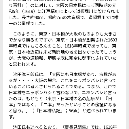
り百科』）のに対して、大阪の日本橋はほぼ同時期の元
和5年（1619）に江戸幕府によって道頓堀川に架けられま
した。長さ約40ｍ、幅約7mの木造橋で、道頓堀川では唯
一の公儀橋でした。
このように、東京・日本橋が大阪のものよりも大きさ
でかなり勝るのですが、東京・日本橋が創架された1603
年時点ではもちろんのこと、1618年時点であっても、東
京・日本橋近辺は未だ新開地の域を出なかったでしょう
が、大阪の道頓堀、堺筋は既に完全に都市化されていた
と思われます。
池田弥三郎氏は、「大阪にも日本橋があり、京橋があ
るが・・・・大阪の場合、これをニッポンバシと言って
いることは考えさせられることである。つまり、江戸で
日本橋をニッポンバシと言わないで、ニホンバシと言っ
たのは、もともと（東京・日本橋の名の起原が）『日
本』ではなく、『二本』だったということの傍証になる
と思う。」（『日本橋私記』；56頁）と述べられていま
す。
池田氏も述べるとおり、『慶長見聞集』では、1618年