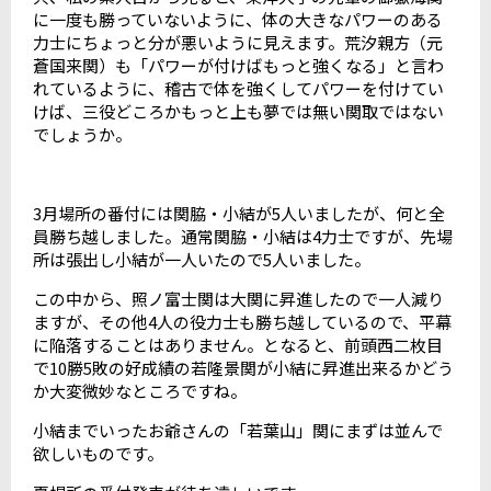
に一度も勝っていないように、体の大きなパワーのある
力士にちょっと分が悪いように見えます。荒汐親方（元
蒼国来関）も「パワーが付けばもっと強くなる」と言わ
れているように、稽古で体を強くしてパワーを付けてい
けば、三役どころかもっと上も夢では無い関取ではない
でしょうか。
3月場所の番付には関脇・小結が5人いましたが、何と全
員勝ち越しました。通常関脇・小結は4力士ですが、先場
所は張出し小結が一人いたので5人いました。
この中から、照ノ富士関は大関に昇進したので一人減り
ますが、その他4人の役力士も勝ち越しているので、平幕
に陥落することはありません。となると、前頭西二枚目
で10勝5敗の好成績の若隆景関が小結に昇進出来るかどう
か大変微妙なところですね。
小結までいったお爺さんの「若葉山」関にまずは並んで
欲しいものです。