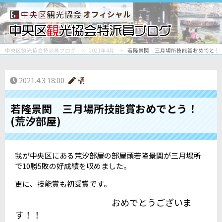
オフィシャル
中央区観光協会特派員ブログ
2021年4月
若隆景関 三月場所技能賞おめでとう！
2021.4.3 18:00
橘
若隆景関 三月場所技能賞おめでとう！
(荒汐部屋)
我が中央区にある荒汐部屋の部屋頭若隆景関が三月場所
で10勝5敗の好成績を収めました。
更に、技能賞も初受賞です。
おめでとうございま
す！！