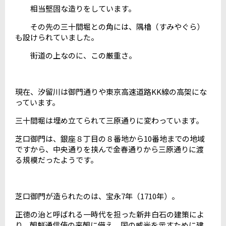
相当堅固な造りをしています。
その先の三十間堀との角には、隅櫓（すみやぐら）
も設けられていました。
街道の上なのに、この厳重さ。
現在、汐留川は御門通りや東京高速道路KK線の高架にな
っています。
三十間堀は埋め立てられて三原通りに変わっています。
芝口御門は、銀座８丁目の８番地から10番地までの地域
ですから、中央通りを挟んで金春通りから三原通りに渡
る規模だったようです。
芝口御門が造られたのは、宝永7年（1710年）。
正徳の治と呼ばれる一時代を担った新井白石の建策によ
り、朝鮮通信使の来朝に備え、国の威光を示すために建