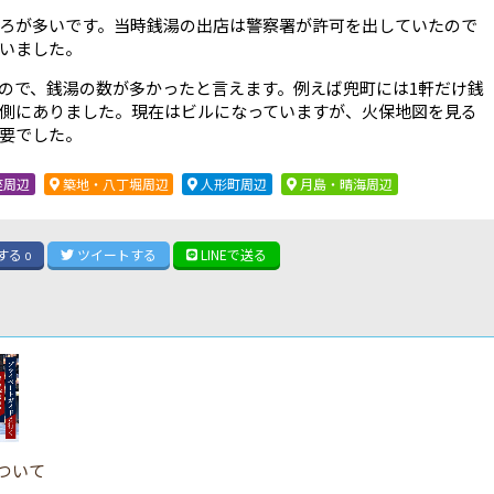
ろが多いです。当時銭湯の出店は警察署が許可を出していたので
いました。
ので、銭湯の数が多かったと言えます。例えば兜町には1軒だけ銭
側にありました。現在はビルになっていますが、火保地図を見る
要でした。
座周辺
築地・八丁堀周辺
人形町周辺
月島・晴海周辺
する
ツイート
する
LINE
で送る
0
ついて