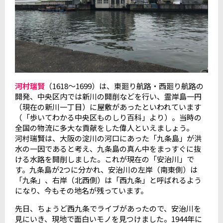
河村瑞賢
（1618～1699）は、東廻り航路・西廻り航路の
開発、中央区内では新川の開削などを行い、霊岸島一円
（現在の新川一丁目）に屋敷があったといわれています
（「歩いてわかる中央区ものしり百科」より）。当時の
全国の物流に多大な貢献をした偉人といえましょう。
河村瑞賢は、大阪の淀川の河口にあった「九条島」が洪
水の一因であると考え、九条島の真ん中をまっすぐに抜
ける水路を開削しました。これが現在の「安治川」で
す。九条島が2つに分かれ、安治川の左岸（南東側）は
「九条」、右岸（北西側）は「西九条」と呼ばれるよう
になり、今もその地名が残っています。
先日、ちょうど西九条でライブがあったので、安治川を
見にいき、現地で面白いモノを見つけました。1944年に