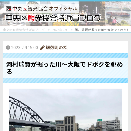
オフィシャル
中央区観光協会特派員ブログ
2023年2月
河村瑞賢が掘った川～大阪でドボクを
2023.2.9 15:00
蛎殻町の松
河村瑞賢が掘った川～大阪でドボクを眺め
る