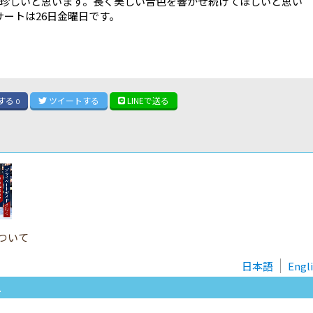
珍しいと思います。長く美しい音色を響かせ続けてほしいと思い
サートは26日金曜日です。
する
ツイート
する
LINE
で送る
0
ついて
日本語
Engl
.