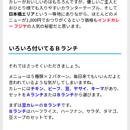
カレーがおいしいのはもちろんですが、優しいご主人と
おひとり様でも入りやすいカウンターテーブル、そして
日本橋エリア
という一等地にありながら、ほとんどのメ
ニューが1,000円でおつりがくるという価格も
インドカレ
ー フジヤ
の人気の秘密だと思います。
いろいろ付いてるＢランチ
それではさっそくいただきましょう。
メニューは５種類×２パターン。毎日来てもいいんだよと
言われているような気がしてしまいますね。
カレーには
チキン
、
ビーフ
、
豆
、
ヤサイ
、
キーマ
があり、
セットを
Ａランチ
または
Ｂランチ
から選びます。
まずは
豆
カレー
の
Ｂランチ
です。
Ｂランチ
はハーフライス、ハーフナン、サラダ、タマゴ、
豆スープのセットです。