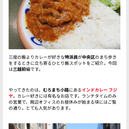
三度の飯よりカレーが好きな
特派員
が
中央区
のまち歩き
をするときに立ち寄るひとり飯スポットをご紹介。今回
は
三越前
編です。
やってきたのは、
むろまち小路
にある
インドカレー フジ
ヤ
。カレー好きには有名なお店です。ランチタイムのみ
の営業で、周辺オフィスのお昼休みが始まる頃にはご覧
の通り。とても人気があります。