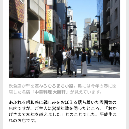
飲食店が軒を連ねる
むろまち小路
。奥には今年の春に閉
店した名店
「中華料理 大勝軒」
が見えています。
あふれる昭和感に親しみをおぼえる落ち着いた雰囲気の
店内ですが、ご主人に営業年数を伺ったところ、「おか
げさまで20年を越えました」とのことでした。平成生ま
れのお店です。