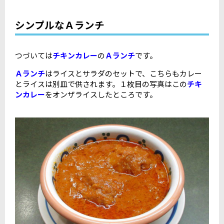
シンプルなＡランチ
つづいては
チキンカレー
の
Ａランチ
です。
Ａランチ
はライスとサラダのセットで、こちらもカレー
とライスは別皿で供されます。１枚目の写真はこの
チキ
ンカレー
をオンザライスしたところです。