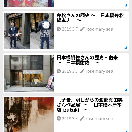
弁松さんの歴史 ～ 日本橋弁松
総本店 ～
2019.3.7
rosemary sea
日本橋鮒佐さんの歴史・由来
～ 日本橋鮒佐 ～
2019.3.5
rosemary sea
【予告】明日からの渡部真由美
さん作品展" ～ 日本橋木屋本
店 izutuki ～
2019.3.3
rosemary sea