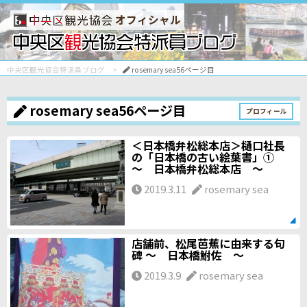
オフィシャル
中央区観光協会特派員ブログ
rosemary sea56ページ目
rosemary sea56ページ目
プロフィール
＜日本橋弁松総本店＞樋口社長
の「日本橋の古い絵葉書」①
～ 日本橋弁松総本店 ～
2019.3.11
rosemary sea
店舗前、松尾芭蕉に由来する句
碑 ～ 日本橋鮒佐 ～
2019.3.9
rosemary sea