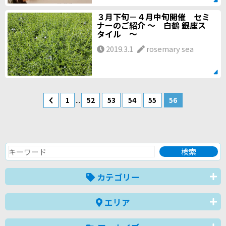
３月下旬－４月中旬開催 セミ
ナーのご紹介 ～ 白鶴 銀座ス
タイル ～
2019.3.1
rosemary sea
...
1
52
53
54
55
56
カテゴリー
エリア