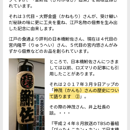
れています。
それは３代目・大野金盛（かねもり）さんが、受け継い
だ秘訣の味に更に工夫を重ね、江戸名物の佃煮を生み出
した記念に由来します。
江戸の食通より評判の日本橋鮒佐さん、現在は４代目の
宮内隆平（りゅうへい）さん、５代目の宮内悠さんがみ
ずから佃煮などのお品を創られています。
ところで、日本橋鮒佐さんにつきま
しては以前、ロズマリの記事にも引
用したことがあります。
それは２０１７年３月９日アップの
「
神茂（かんも）さんの歴史につい
て語ります ②
」。
その際の神茂さん、井上社長の
談。・・・
『平成２４年８月放送のTBSの番組
「ぴったんこカン・カン」で日本橋