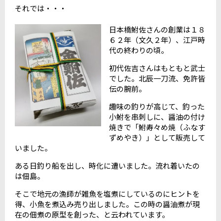
それでは・・・
日本橋鮒佐さんの創業は１８
６２年（文久２年）、江戸時
代の終わりの頃。
初代佐吉さんはもともと武士
でした。北辰一刀流、免許皆
伝の腕前。
趣味の釣りが高じて、釣った
小鮒を串刺しに、醤油の付け
焼きで「鮒寿々め焼（ふなす
ずめやき）」として販売して
いました。
ある日釣り船を出し、時化に遭いました。流れ着いたの
は佃島。
そこで地元の漁師が雑魚を塩煮にしているのにヒントを
得、小魚を煮込み売り出しました。この時の醤油煮が現
在の佃煮の原型を創った、と云われています。