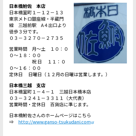
日本橋鮒佐 本店
日本橋室町１－１２－１３
東京メトロ銀座線・半蔵門
線 三越前駅 A４出口より
徒歩３分です。
０３－３２７０－２７３５
営業時間 月～土 １０：０
０～１８：００
祝 日 １１：０
０～１６：００
定休日 日曜日（１２月の日曜は営業します。）
日本橋三越 支店
日本橋室町１－４－１ 三越日本橋本店
０３－３２４１－３３１１（大代表）
営業時間・定休日 百貨店に準じます。
日本橋鮒佐さんのホームページはこちら
⇒
http://www.ganso-tsukudani.com