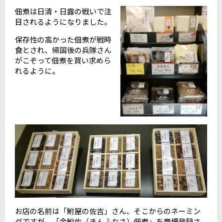
佃煮は日清・日露の戦いで注
目されるようになりました。
保存性の高かった佃煮が戦時
食とされ、帰国後の兵隊さん
がこぞって佃煮を買い求めら
れるように。
お店の名前は「鮒屋の佐吉」さん、そこからのネーミン
グですが、「金鮒佐（きんふなさ）佃煮」を商標登録さ