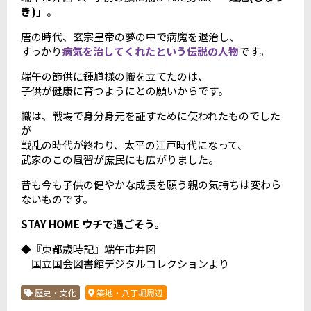
き)
」。
唐の時代、玄宗皇帝の夢の中で病魔を退治し、
すっかり
病気を治してくれたという伝説の人物
です。
端午の節供に鍾馗様の幟を立てたのは、
子供が健康に育つようにとの願いからです。
幟は、戦場で身分身元を証すために使われたものでした
が
戦乱の時代が終わり、太平の江戸時代になって、
武家のこの風習が庶民にも広がりました。
昔も今も子供の健やかな成長を願う親の気持ちは変わら
ないものです。
STAY HOME ウチで過ごそう。
◆『東都歳時記』端午市井図
国立国会図書館デジタルコレクションより
歴史・文化
築地・八丁堀周辺