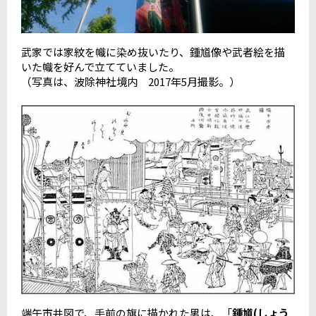
武家では家紋を幟に染め抜いたり、鍾馗像や武者絵を描
いた幟を好んで立てていました。
（写真は、波除神社境内 2017年5月撮影。）
端午市井図で、手前の旗に描かれた男は、「
鍾馗(しょう