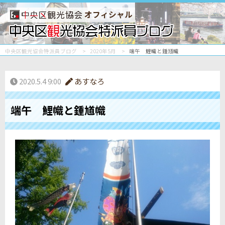
オフィシャル
中央区観光協会特派員ブログ
2020年5月
端午 鯉幟と鍾馗幟
2020.5.4 9:00
あすなろ
端午 鯉幟と鍾馗幟