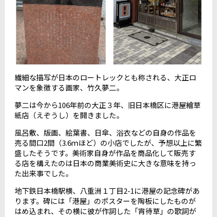
繊細な描写が日本のロートレックとも称される、大正ロ
マンを象徴する画家、竹久夢二。
夢二は今から106年前の大正３年、旧日本橋区に港屋繪草
紙店（えぞうし）を開きました。
風呂敷、版画、絵葉書、日傘、浴衣などの自身の作品を
売る間口2間（3.6ｍほど）の小店でしたが、予想以上に繁
盛したそうです。美術家自身が作品を商品化して販売す
る店を構えたのは日本の商業美術史に大きな意味を持っ
た出来事でした。
地下鉄日本橋駅横、八重洲１丁目2-1に港屋の記念碑があ
ります。碑には「港屋」のポスターを陶板にしたものが
はめ込まれ、その横に彼が作詞した「宵待草」の歌詞が