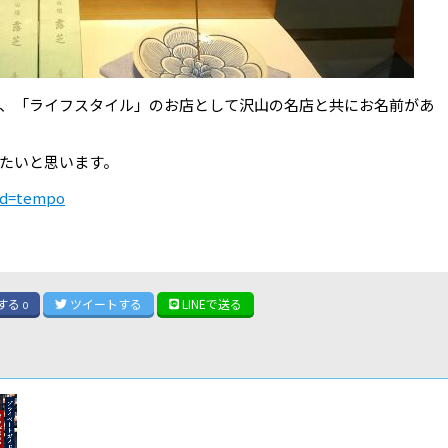
、「ライフスタイル」のお店として沢山の名店と共にお名前があ
たいと思います。
?id=tempo
する
ツイート
する
LINE
で送る
0