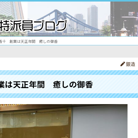
香十 創業は天正年間 癒しの御香
銀造
業は天正年間 癒しの御香