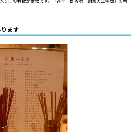
入り口の看板が素敵です。「香十 御香所 創業天正年間」の看
あります