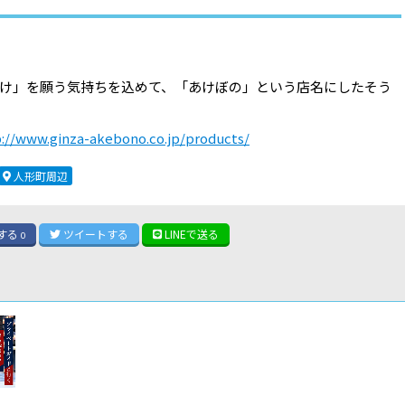
け」を願う気持ちを込めて、「あけぼの」という店名にしたそう
://www.ginza-akebono.co.jp/products/
人形町周辺
する
ツイート
する
LINE
で送る
0