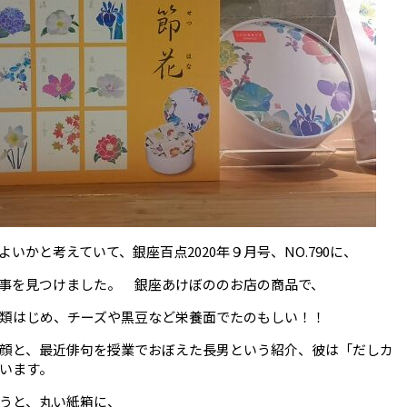
かと考えていて、銀座百点2020年９月号、NO.790に、
事を見つけました。 銀座あけぼののお店の商品で、
類はじめ、チーズや黒豆など栄養面でたのもしい！！
顔と、最近俳句を授業でおぼえた長男という紹介、彼は「だしカ
います。
うと、丸い紙箱に、