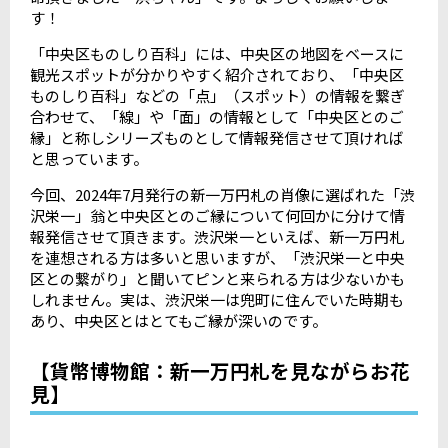
す！
「中央区ものしり百科」には、中央区の地図をベースに
観光スポットが分かりやすく紹介されており、「中央区
ものしり百科」などの「点」（スポット）の情報を繋ぎ
合わせて、「線」や「面」の情報として「中央区とのご
縁」と称しシリーズものとして情報発信させて頂ければ
と思っています。
今回、
2024
年
7
月発行の新一万円札の肖像に選ばれた「渋
沢栄一」翁と中央区とのご縁について何回かに分けて情
報発信させて頂きます。渋沢栄一といえば、新一万円札
を連想される方は多いと思いますが、「渋沢栄一と中央
区との繋がり」と聞いてピンと来られる方は少ないかも
しれません。実は、渋沢栄一は兜町に住んでいた時期も
あり、中央区とはとてもご縁が深いのです。
【貨幣博物館：新一万円札を見ながらお花
見】