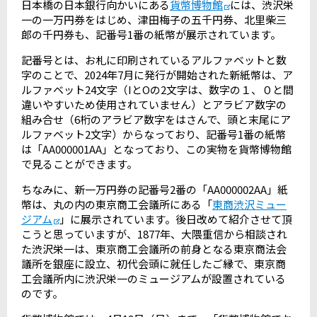
日本橋の日本銀行向かいにある
貨幣博物館
には、渋沢栄
一の一万円券をはじめ、津田梅子の五千円券、北里柴三
郎の千円券も、記番号
1
番の紙幣が展示されています。
記番号とは、お札に印刷されているアルファベットと数
字のことで、
2024
年
7
月に発行が開始された新紙幣は、ア
ルファベット
24
文字（
I
と
O
の
2
文字は、数字の１、０と間
違いやすいため使用されていません）とアラビア数字の
組み合せ（
6
桁のアラビア数字をはさんで、頭と末尾にア
ルファベット
2
文字）からなっており、記番号
1
番の紙幣
は「
AA000001AA
」となっており、この実物を貨幣博物館
で見ることができます。
ちなみに、新一万円券の記番号
2
番の「
AA000002AA
」紙
幣は、丸の内の東京商工会議所にある「
東商渋沢ミュー
ジアム
」に展示されています。後日改めて紹介させて頂
こうと思っていますが、
1877
年、大隈重信から相談され
た渋沢栄一は、東京商工会議所の前身となる東京商法会
議所を銀座に設立、初代会頭に就任したご縁で、東京商
工会議所内に渋沢栄一のミュージアムが設置されている
のです。