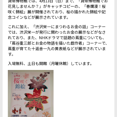
貨幣博物館では、
4
月
13
日（日）まで、「貨幣博物館でお
花見しませんか？」がキャッチコピーの、「春爛漫！桜
咲く錦絵」展が開催されており、桜の描かれた錦絵や記
念コインなどが展示されています。
これに加え、「渋沢栄一にまつわるお金の話」コーナー
では、渋沢栄一が発行に関わったお金の展示などがなさ
れており、また、
NHK
ドラマで話題の蔦重についても、
「蔦谷重三郎とお金の物語を描いた戯作者」コーナーで、
蔦重が育てた十返舎一九の黄表紙などが展示されていま
す。
入場無料、土日も開館（月曜休館）しています。