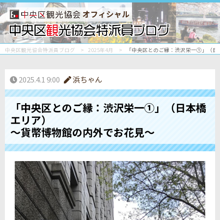
オフィシャル
中央区観光協会特派員ブログ
2025年4月
「中央区とのご縁：渋沢栄一①」（日
2025.4.1 9:00
浜ちゃん
「中央区とのご縁：渋沢栄一①」（日本橋
エリア）
～貨幣博物館の内外でお花見～