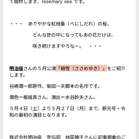
て取材します、rosemary sea です。
・・・ あでやかな紅枝垂（べにしだれ）の桜、
どんな世の中になってもあの花だけは、
咲き続けますやろなー。 ・・・
明治座
さんの５月公演
「細雪（ささめゆき）」
をご紹介
します。
谷崎潤一郎原作、菊田一夫脚本の名作です。
潤色＝堀越真さん、演出＝水谷幹夫さん。
５月４日（土）より５月２７日（月）まで、新元号・令
和の最初の演目となります。
株式会社明治座 宣伝部 林菜穂子さんに記事掲載のご