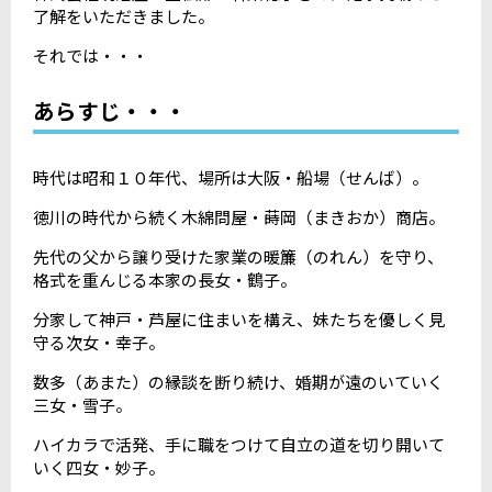
了解をいただきました。
それでは・・・
あらすじ・・・
時代は昭和１０年代、場所は大阪・船場（せんば）。
徳川の時代から続く木綿問屋・蒔岡（まきおか）商店。
先代の父から譲り受けた家業の暖簾（のれん）を守り、
格式を重んじる本家の長女・鶴子。
分家して神戸・芦屋に住まいを構え、妹たちを優しく見
守る次女・幸子。
数多（あまた）の縁談を断り続け、婚期が遠のいていく
三女・雪子。
ハイカラで活発、手に職をつけて自立の道を切り開いて
いく四女・妙子。