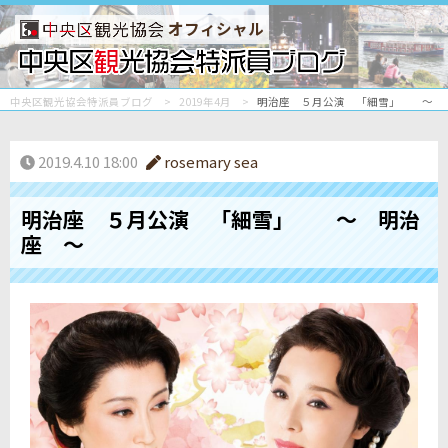
オフィシャル
中央区観光協会特派員ブログ
2019年4月
明治座 ５月公演 「細雪」 ～ 
2019.4.10 18:00
rosemary sea
明治座 ５月公演 「細雪」 ～ 明治
座 ～