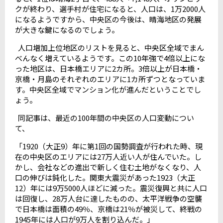
クが終わり、選手村が住宅になると、人口は、1万2000人
になるようですから、中央区の今後は、晴海地区の発展
が大きな鍵になるのでしょう。
人口増加上位地区のリストを見ると、中央区全域でまん
べんなく増えているようです。この10年強で4倍以上にな
った地区は、日本橋エリアに2カ所。3倍以上が日本橋・
京橋・月島のそれぞれのエリアに1カ所ずつとなっていま
す。中央区全域でマンション化が進んだということでし
ょう。
同記事は、最近の100年間の中央区の人口変動につい
て、
「1920（大正9）年に第1回の国勢調査が行われた時、現
在の中央区のエリアには27万人近い人が住んでいた。し
かし、会社などの進出で新しく住む土地がなくなり、人
口の伸びは鈍化した。関東大震災があった1923（大正
12）年には9万5000人ほどに減った。震災復興と共に人口
は回復し、28万人台に達したものの、太平洋戦争の空襲
で日本橋は面積の49％、京橋は21％が被災して、終戦の
1945年には人口が9万人を割り込んだ。」