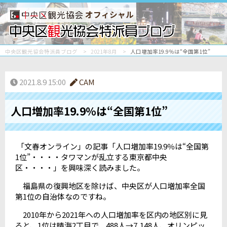
オフィシャル
中央区観光協会特派員ブログ
2021年8月
人口増加率19.9％は“全国第1位”
2021.8.9 15:00
CAM
人口増加率19.9％は“全国第1位”
「文春オンライン」の記事「人口増加率19.9％は“全国第
1位”・・・・タワマンが乱立する東京都中央
区・・・・」を興味深く読みました。
福島県の復興地区を除けば、中央区が人口増加率全国
第1位の自治体なのですね。
2010年から2021年への人口増加率を区内の地区別に見
ると、1位は晴海2丁目で、488人→7,148人、オリンピッ