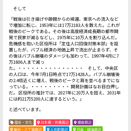
そして
「戦後は引き揚げや疎開からの帰還、東京への流入など
で増加に転じ、1953年には17万2183人を数えた。これが
戦後のピークである。その後は高度経済成長期の都市開
発で民家が減るなどし、1975年に10万人を割り込んだ。
危機感を抱いた区役所は「定住人口回復対策本部」を設
置したが、バブル経済の地価上昇で流出が止まらず、そ
の後はバブル崩壊のダメージも加わって、1997年4月に7
万1806人まで減っ
た。・・・・・・・・・・・・・・・ そして、中央区
の人口は、今年7月1日時点で17万1428人。バブル崩壊後
の2.4倍近くに増え、戦後のピークと肩を並べるまでにな
っている。・・・・・・・・・ 開発計画はなお目白押し
だ。 区役所の推計では、2027年に20万人を超え、2031年
には約21万5200人に達するという。」
と述べています。
歴史・文化
日本橋・京橋周辺
銀座周辺
築地・八丁堀周辺
人形町周辺
月島・晴海周辺